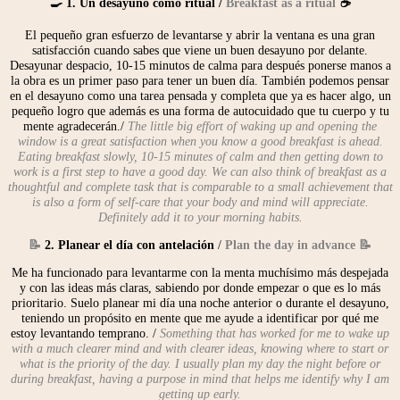
🍳 1. Un desayuno como ritual /
Breakfast as a ritual
☕️
El pequeño gran esfuerzo de levantarse y abrir la ventana es una gran
satisfacción cuando sabes que viene un buen desayuno por delante.
Desayunar despacio, 10-15 minutos de calma para después ponerse manos a
la obra es un primer paso para tener un buen día. También podemos pensar
en el desayuno como una tarea pensada y completa que ya es hacer algo, un
pequeño logro que además es una forma de autocuidado que tu cuerpo y tu
mente agradecerán./
The little big effort of waking up and opening the
window is a great satisfaction when you know a good breakfast is ahead.
Eating breakfast slowly, 10-15 minutes of calm and then getting down to
work is a first step to have a good day. We can also think of breakfast as a
thoughtful and complete task that is comparable to a small achievement that
is also a form of self-care that your body and mind will appreciate.
Definitely add it to your morning habits.
📝
2. Planear el día con antelación
/
Plan the day in advance 📝
Me ha funcionado para levantarme con la menta muchísimo más despejada
y con las ideas más claras, sabiendo por donde empezar o que es lo más
prioritario. Suelo planear mi día una noche anterior o durante el desayuno,
teniendo un propósito en mente que me ayude a identificar por qué me
estoy levantando temprano. /
Something that has worked for me to wake up
with a much clearer mind and with clearer ideas, knowing where to start or
what is the priority of the day. I usually plan my day the night before or
during breakfast, having a purpose in mind that helps me identify why I am
getting up early.