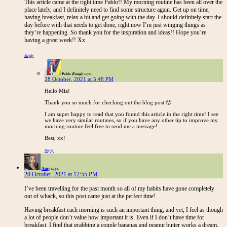
This article came at the right time Pablo!! My morning routine has been all over the
place lately, and I definitely need to find some structure again. Get up on time,
having breakfast, relax a bit and get going with the day. I should definitely start the
day before with that needs to get done, right now I’m just winging things as
they’re happening. So thank you for the inspiration and ideas!! Hope you’re
having a great week!! Xx
Reply
Pablo (Fungi)
says:
28 October, 2021 at 5:48 PM
Hello Mia!
Thank you so much for checking out the blog post 🙂
I am super happy to read that you found this article in the right time! I see
we have very similar routines, so if you have any other tip to improve my
morning routine feel free to send me a message!
Best, xx!
Reply
Amy
says:
20 October, 2021 at 12:55 PM
I’ve been travelling for the past month so all of my habits have gone completely
out of whack, so this post came just at the perfect time!
Having breakfast each morning is such an important thing, and yet, I feel as though
a lot of people don’t value how important it is. Even if I don’t have time for
breakfast, I find that grabbing a couple bananas and peanut butter works a dream.