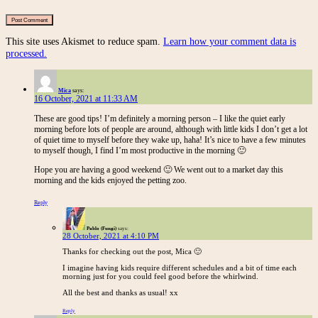
This site uses Akismet to reduce spam.
Learn how your comment data is
processed.
Mica
says:
16 October, 2021 at 11:33 AM
These are good tips! I’m definitely a morning person – I like the quiet early
morning before lots of people are around, although with little kids I don’t get a lot
of quiet time to myself before they wake up, haha! It’s nice to have a few minutes
to myself though, I find I’m most productive in the morning 🙂
Hope you are having a good weekend 🙂 We went out to a market day this
morning and the kids enjoyed the petting zoo.
Reply
Pablo (Fungi)
says:
28 October, 2021 at 4:10 PM
Thanks for checking out the post, Mica 🙂
I imagine having kids require different schedules and a bit of time each
morning just for you could feel good before the whirlwind.
All the best and thanks as usual! xx
Reply