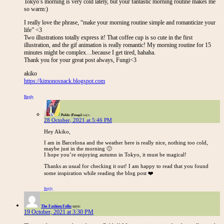
Tokyo’s morning is very cold lately, but your fantastic morning routine makes me
so warm:)
I really love the phrase, “make your morning routine simple and romanticize your
life” <3
Two illustrations totally express it! That coffee cup is so cute in the first
illustration, and the gif animation is really romantic! My morning routine for 15
minutes might be complex…because I get tired, hahaha.
Thank you for your great post always, Fungi<3
akiko
https://kimonosnack.blogspot.com
Reply
Pablo (Fungi)
says:
28 October, 2021 at 5:46 PM
Hey Akiko,
I am in Barcelona and the weather here is really nice, nothing too cold,
maybe just in the morning 🙂
I hope you’re enjoying autumn in Tokyo, it must be magical!
Thanks as usual for checking it out! I am happy to read that you found
some inspiration while reading the blog post ❤️
Reply
The Fashion Folks
says:
19 October, 2021 at 3:30 PM