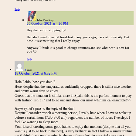
Reply
Pablo (Fungi)
says:
28 October, 2021 at 4:26 PM
Hey thanks for stopping by!
Hahaha I used to avoid breakfast many years ago, back at university. But
now it is something that I really enjoy.
Anyway I think it is good to change routines and see what works best for
you 🙂
Reply
S
says:
18 October, 2021 at 6:32 PM
Hola Pablo, how you doin’?
Here, despite that the temperatures suddendly dropped, there is still a nice weather
and pretty warm days to enjoy.
Guess that the situation is similar there in Spain: this is the perfect moment to play
with fashion, isn’t it? and to go out and show our most whinìmsical ensamble!^^
Anyway, let’s pass to the topic of the day!
Despite I consider myself a morning person, I really hate when I have to wake up
before a certain hour (7.30-8.00 am): regardless the number of hours I’ve slept, I
feel like wanting to sleep more…
Your idea of creating some good habits to enjoy that moment (despite that all you
want is just to go back to the bed), is very brilliant: in fact I follow a simlar routine
too (I think that a good routine is always of great help in stressful situations).