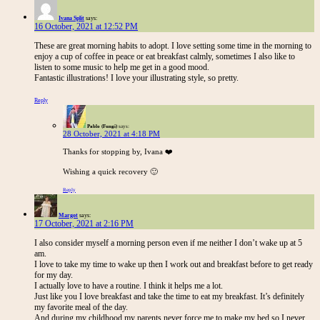
Ivana Split
says:
16 October, 2021 at 12:52 PM
These are great morning habits to adopt. I love setting some time in the morning to
enjoy a cup of coffee in peace or eat breakfast calmly, sometimes I also like to
listen to some music to help me get in a good mood.
Fantastic illustrations! I love your illustrating style, so pretty.
Reply
Pablo (Fungi)
says:
28 October, 2021 at 4:18 PM
Thanks for stopping by, Ivana ❤️
Wishing a quick recovery 🙂
Reply
Margot
says:
17 October, 2021 at 2:16 PM
I also consider myself a morning person even if me neither I don’t wake up at 5
am.
I love to take my time to wake up then I work out and breakfast before to get ready
for my day.
I actually love to have a routine. I think it helps me a lot.
Just like you I love breakfast and take the time to eat my breakfast. It’s definitely
my favorite meal of the day.
And during my childhood my parents never force me to make my bed so I never