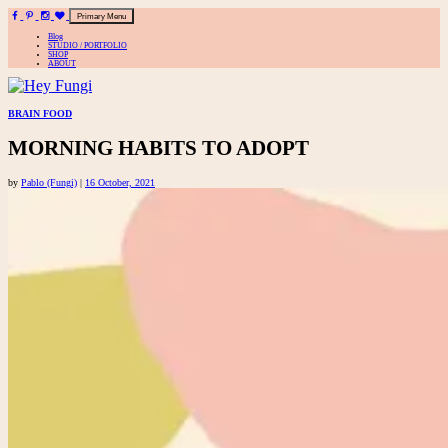
Primary Menu
Blog
STUDIO / PORTFOLIO
SHOP
ABOUT
A playful site for serious fashion: Blog / Shop / Studio
Skip
BRAIN FOOD
to
MORNING HABITS TO ADOPT
content
by
Pablo (Fungi)
|
16 October, 2021