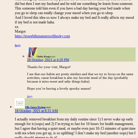
did but then I met my husband and he told me something he learnt from someone.
This someone told him even if you have a bad day having your bed made when
you go to sleep can totally change your mood when you go to sleep.
And I loved this idea so now I always make my bed and It really affects my mood
if my bed is not made haha.
xx
Margot
https://troughthepasturesofthesky.com
Reply
Pablo (Fungi)
says:
28 October, 2021 at 4:20 PM
Thanks for your visit, Margot!
I see that our habits are pretty similars and that we try to focus on the same
activities, cause breakfast is also my favorite meal of the day (probably
because it mixs sweet and salty things haha).
Hope you’re having a lovely spooky season!
Reply
Ellis James Designs
says:
18 October, 2021 at 8:31 AM
I actually removed breakfast from my daily routine since 1) I never wake up early
enough for it (oops) and 2) I’m trying to fast for 16 hours for health management,
but I agree that having a quiet meal, or maybe even just 10-15 minutes of quiet time
with tea when you get up, is so uplifting! I don’t make my bed (another oops) but I
really should attempt to do it!