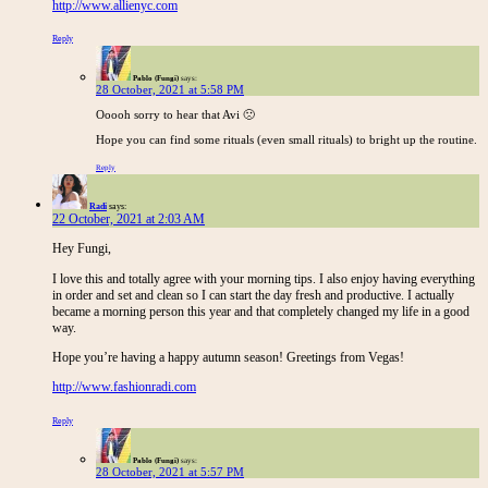
http://www.allienyc.com
Reply
Pablo (Fungi)
says:
28 October, 2021 at 5:58 PM
Ooooh sorry to hear that Avi 🙁
Hope you can find some rituals (even small rituals) to bright up the routine.
Reply
Radi
says:
22 October, 2021 at 2:03 AM
Hey Fungi,
I love this and totally agree with your morning tips. I also enjoy having everything
in order and set and clean so I can start the day fresh and productive. I actually
became a morning person this year and that completely changed my life in a good
way.
Hope you’re having a happy autumn season! Greetings from Vegas!
http://www.fashionradi.com
Reply
Pablo (Fungi)
says:
28 October, 2021 at 5:57 PM