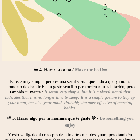
🛏 4. Hacer la cama /
Make the bed 🛏
Parece muy simple, pero es una señal visual que indica que ya no es
momento de dormir Es un gesto sencillo para ordenar tu habitación, pero
también tu mente./
It seems very simple, but it is a visual signal that
indicates that it is no longer time to sleep. It is a simple gesture to tidy up
your room, but also your mind. Probably the most effective of morning
habits.
⛅️ 5. Hacer algo por la mañana que te guste 💛 /
Do something you
enjoy
Y esto va ligado al concepto de mimarte en el desayuno, pero también
puede ser una lectura, escuchar un podcast, encender una vela o cualquier