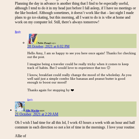
Planning the day in advance is another thing that I find to be especially useful,
although I tend to do it in my head just before I fall asleep, if I have no meetings or
the like booked. Although sometimes, it doesn’t work like that – last night I made
plans to go ice-skating, but this morning, all I want to do is is vibe at home and
work on my computer lol. Still, there’s always tomorrow!
Reply
Pablo (Fungi)
says:
28 October, 2021 at 6:02 PM
Hello Amy, I am so happy to see you here once again! Thanks for checking
out the post.
I imagine being a traveler could be really tricky when it comes to keep
track of habits. But I would love to experience that too 🙂
I know, breakfast could really change the mood of the wholeday. As you
well said just a simple combo like bananas and peanut butter is good
enough to boost our mood!
Thanks again for stopping by ❤️
Reply
Allie Mackin
says:
21 October, 2021 at 2:29 AM
Oh I wish I had time for all this lol, I work 43 hours a week with an hour and half
commute in each direction so not a lot of time in the mornings. I love your routine.
Allie of