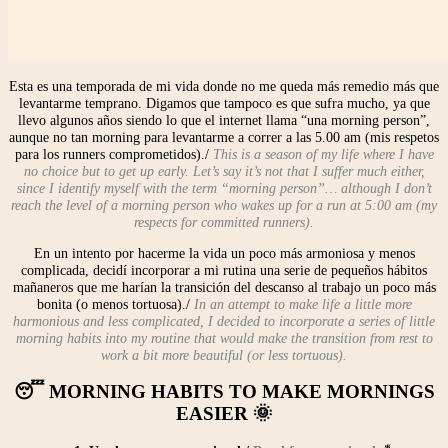
Esta es una temporada de mi vida donde no me queda más remedio más que
levantarme temprano. Digamos que tampoco es que sufra mucho, ya que
llevo algunos años siendo lo que el internet llama “una morning person”,
aunque no tan morning para levantarme a correr a las 5.00 am (mis respetos
para los runners comprometidos)./
This is a season of my life where I have
no choice but to get up early. Let’s say it’s not that I suffer much either,
since I identify myself with the term “morning person”… although I don’t
reach the level of a morning person who wakes up for a run at 5:00 am (my
respects for committed runners).
En un intento por hacerme la vida un poco más armoniosa y menos
complicada, decidí incorporar a mi rutina una serie de pequeños hábitos
mañaneros que me harían la transición del descanso al trabajo un poco más
bonita (o menos tortuosa)./
In an attempt to make life a little more
harmonious and less complicated, I decided to incorporate a series of little
morning habits into my routine that would make the transition from rest to
work a bit more beautiful (or less tortuous).
😴 MORNING HABITS TO MAKE MORNINGS
EASIER 🌞