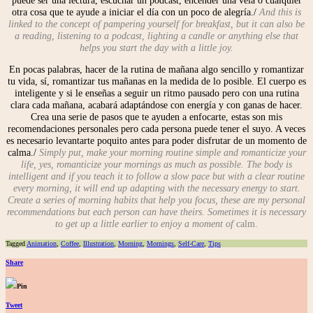
otra cosa que te ayude a iniciar el día con un poco de alegría./
And this is
linked to the concept of pampering yourself for breakfast, but it can also be
a reading, listening to a podcast, lighting a candle or anything else that
helps you start the day with a little joy.
En pocas palabras, hacer de la rutina de mañana algo sencillo y romantizar
tu vida, sí, romantizar tus mañanas en la medida de lo posible. El cuerpo es
inteligente y si le enseñas a seguir un ritmo pausado pero con una rutina
clara cada mañana, acabará adaptándose con energía y con ganas de hacer.
Crea una serie de pasos que te ayuden a enfocarte, estas son mis
recomendaciones personales pero cada persona puede tener el suyo. A veces
es necesario levantarte poquito antes para poder disfrutar de un momento de
calma./
Simply put, make your morning routine simple and romanticize your
life, yes, romanticize your mornings as much as possible. The body is
intelligent and if you teach it to follow a slow pace but with a clear routine
every morning, it will end up adapting with the necessary energy to start.
Create a series of morning habits that help you focus, these are my personal
recommendations but each person can have theirs. Sometimes it is necessary
to get up a little earlier to enjoy a moment of
calm.
Tagged
Animation
,
Coffee
,
Illustration
,
Morning
,
Mornings
,
Self-Care
,
Tips
Share
Pin
Tweet