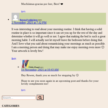
Muchísimas gracias por leer, Bere! ❤️
Reply
Rowen @ rolala loves
says:
2 November, 2021 at 7:32 PM
It was interesting to read about your morning routine. I think that having a solid
routine in place is so important since it can set you up for the rest of the day and
determine whether it will go well or not. I agree that making the bed is such a great
morning habit. I will actually not let myself leave the bedroom before doing that.
And I love what you said about romanticizing your mornings as much as possible.
I am a morning person and doing that may make me enjoy morning even more 🙂
Your artwork is lovely btw!
Reply
Pablo (Fungi)
says:
15 November, 2021 at 10:43 AM
Hey Rowen, thank you so much for stopping by 🙂
Hope to see you soon again in an upcoming post and thanks for your
lovely compliments too!
Reply
Search
Search
for:
CATEGORIES