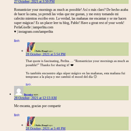
27 October, 2021 at 3:59 PM
Romanticize your mornings as much as possible! Así o más claro? De hecho acaba
de hacer la cama, ya prendí las velas que me gustan, y me estoy tomando mi
cafecito mientras escribo esto. La verdad, las mañanas me encantan y se me hacen
super mágicas! Es un placer leer tu blog, Pablo! Have a great rest of your week!
PerlaGiselle | iamperlita.com
♥ | instagram.com/iamperlita
Reply
Pablo (Fungi)
says:
28 October, 2021 at 5:54 PM
That quote is fascinating, Perlita…. “Romanticize your mornings as much as
possible!” Thanks for sharing it! ❤️
Yo también encuentro algo súper mágico en las mañanas, esta mañana fui
temprano a la playa y me cambió el mood del día 🙂
Reply
Berenice
says:
28 October, 2021 at 12:13 AM
Me encanta, gracias por compartir
Reply
Pablo (Fungi)
says:
28 October, 2021 at 5:48 PM