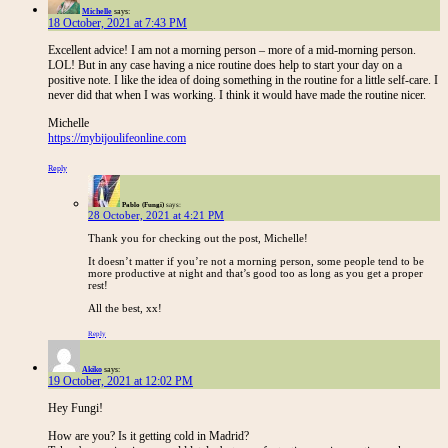
Michelle
says:
18 October, 2021 at 7:43 PM
Excellent advice! I am not a morning person – more of a mid-morning person.
LOL! But in any case having a nice routine does help to start your day on a
positive note. I like the idea of doing something in the routine for a little self-care. I
never did that when I was working. I think it would have made the routine nicer.
Michelle
https://mybijoulifeonline.com
Reply
Pablo (Fungi)
says:
28 October, 2021 at 4:21 PM
Thank you for checking out the post, Michelle!
It doesn’t matter if you’re not a morning person, some people tend to be
more productive at night and that’s good too as long as you get a proper
rest!
All the best, xx!
Reply
Akiko
says:
19 October, 2021 at 12:02 PM
Hey Fungi!
How are you? Is it getting cold in Madrid?