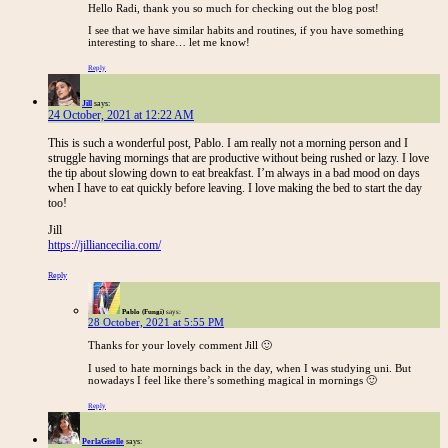
Hello Radi, thank you so much for checking out the blog post!
I see that we have similar habits and routines, if you have something
interesting to share… let me know!
Reply
Jill
says:
24 October, 2021 at 12:22 AM
This is such a wonderful post, Pablo. I am really not a morning person and I
struggle having mornings that are productive without being rushed or lazy. I love
the tip about slowing down to eat breakfast. I’m always in a bad mood on days
when I have to eat quickly before leaving. I love making the bed to start the day
too!
Jill
https://jilliancecilia.com/
Reply
Pablo (Fungi)
says:
28 October, 2021 at 5:55 PM
Thanks for your lovely comment Jill 🙂
I used to hate mornings back in the day, when I was studying uni. But
nowadays I feel like there’s something magical in mornings 🙂
Reply
PerlaGiselle
says: