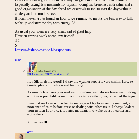
Especially taking few moments for myself , doing my breakfast with calm, and a
good organization of the day ahead are essentials to me: to start the day without
anxiety and too much stress.
If I can, I even try to found an hour to go running: to me it’s the best way to fully
wake up and start the day with energy!^^
As usual your ideas are very smart and of great help!
Have an amzing week ahead, my friend!
XO
S
https://s-fashion-avenue.blogspot.com
Reply
Pablo (Fungi)
says:
28 October, 2021 at 4:48 PM
Hey Silvia, doing good! I’d say the weather report is very similar here, so
time to play with fashion and trends 😉
As usual it is so lovely to read your opinions, you always leave me thinking
about new possibilities and it is so nice to see other perspectives of the topic.
I see that we have similar habits and as you I try to enjoy the moment, a
momenet of calm before stress or dealing with other tasks. I always look at
your golden hour pic, it is a nice motivation to wake up a bit earlier and
enjoy the sun!
All the best ❤️
Reply