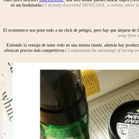
en sus bookmarks./
I recently discovered SKINSCOOL, a website where yo
El ecommerce nos pone todo a un click de peligro, pero hay que alejarse de t
away from st
Entiendo la ventaja de tener todo en una misma tienda, además hay producto
ofrezcan precios más competitivos./
I understand the advantage of having ever