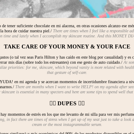
o de tener suficiente chocolate en mi alacena, en otras ocasiones alcanzo ese m
a hora de cuidar nuestra piel./
There are times when I feel like a responsible a
 on time and lately when I accomplish my skincare routine. And this MONEY DIA
TAKE CARE OF YOUR MONEY & YOUR FACE
os (o tal vez seas Paris Hilton y has caído en este blog por casualidad) y es 
rar mis días (sobre todo los estresantes) con ese gesto de auto cuidado./
At som
ze priorities: for me, skincare, which beyond vanity is more related with health
that gesture of self-care.
 ¡AYUDA! en mi agenda y se acercan momentos de incertidumbre financiera a niv
ganarnos./
There are months when I want to write HELP! on my agenda after see
skincare is essential in many specters and here are some tips to spend well tha
✌🏽 DUPES ✌🏽
ay momentos de estrés en los que me levanto de mi silla para ver mis perfumes 
g, in fact there are times of stress when I get up of my seat just to take a loo
cream or the most instagrammable serum.
siones similares) y más económicas del 90% de los productos disponibles en 