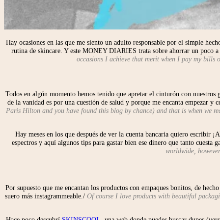
Hay ocasiones en las que me siento un adulto responsable por el simple hech
rutina de skincare. Y este MONEY DIARIES trata sobre ahorrar un poco a l
occasions I achieve that merit when I pay my bills
Todos en algún momento hemos tenido que apretar el cinturón con nuestros gast
de la vanidad es por una cuestión de salud y porque me encanta empezar y cer
Paris Hilton and you have found this blog by chance) and that is when we reali
Hay meses en los que después de ver la cuenta bancaria quiero escribir
espectros y aquí algunos tips para gastar bien ese dinero que tanto cuesta 
worldwide, however 
Por supuesto que me encantan los productos con empaques bonitos, de hecho h
suero más instagrammeable./
Of course I love products with beautiful packagin
Hace poco descubrí
SKINSCOOL
, una web donde puedes buscar dupes (ver