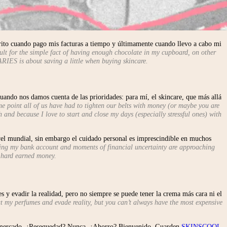
érito cuando pago mis facturas a tiempo y últimamente cuando llevo a cabo mi
dult for the simple fact of having enough chocolate in my cupboard, on other
RIES is about saving a little when buying skincare.
cuando nos damos cuenta de las prioridades: para mí, el skincare, que más allá
e point all of us have had to tighten our belts with money (or maybe you are
 and because I love to start and close my days (especially stressful ones) with
el mundial, sin embargo el cuidado personal es imprescindible en muchos
ing my bank account and moments of financial uncertainty are approaching
t hard earned money.
y evadir la realidad, pero no siempre se puede tener la crema más cara ni el
k at my perfumes and evade reality, but you can’t always have the most expensive
el mercado. ¿Resequedad? Nunca. ¿Ahorro? Bienvenido. Guarden
SKINSCOOL