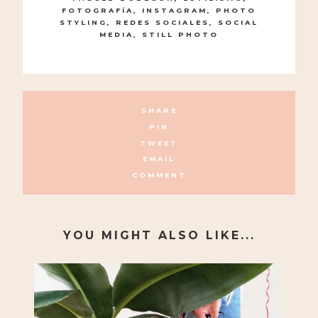
FOTOGRAFÍA
,
INSTAGRAM
,
PHOTO
STYLING
,
REDES SOCIALES
,
SOCIAL
MEDIA
,
STILL PHOTO
SHARE
PIN
TWEET
EMAIL
COMMENT
YOU MIGHT ALSO LIKE...