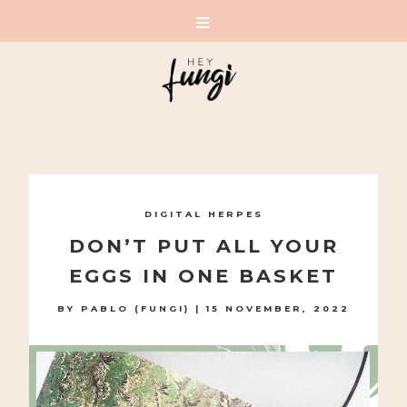
A PLAYFUL SITE FOR SERIOUS FASHION: BLOG /
SHOP / STUDIO
Skip
to
DIGITAL HERPES
content
DON’T PUT ALL YOUR
EGGS IN ONE BASKET
BY
PABLO (FUNGI)
|
15 NOVEMBER, 2022