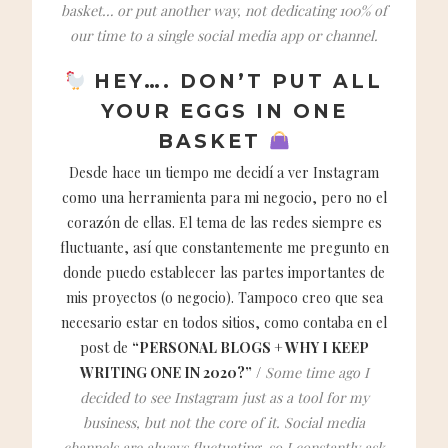
basket… or put another way, not dedicating 100% of
our time to a single social media app or channel.
HEY…. DON’T PUT ALL
YOUR EGGS IN ONE
BASKET
Desde hace un tiempo me decidí a ver Instagram
como una herramienta para mi negocio, pero no el
corazón de ellas. El tema de las redes siempre es
fluctuante, así que constantemente me pregunto en
donde puedo establecer las partes importantes de
mis proyectos (o negocio). Tampoco creo que sea
necesario estar en todos sitios, como contaba en el
post de
“PERSONAL BLOGS + WHY I KEEP
WRITING ONE IN 2020?”
/
Some time ago I
decided to see Instagram just as a tool for my
business, but not the core of it. Social media
channels are always fluctuating, so I constantly ask