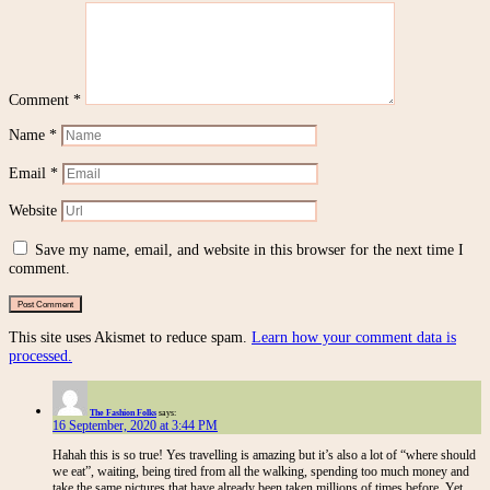
Comment
*
Name
*
Email
*
Website
Save my name, email, and website in this browser for the next time I
comment.
This site uses Akismet to reduce spam.
Learn how your comment data is
processed.
The Fashion Folks
says:
16 September, 2020 at 3:44 PM
Hahah this is so true! Yes travelling is amazing but it’s also a lot of “where should
we eat”, waiting, being tired from all the walking, spending too much money and
take the same pictures that have already been taken millions of times before. Yet,