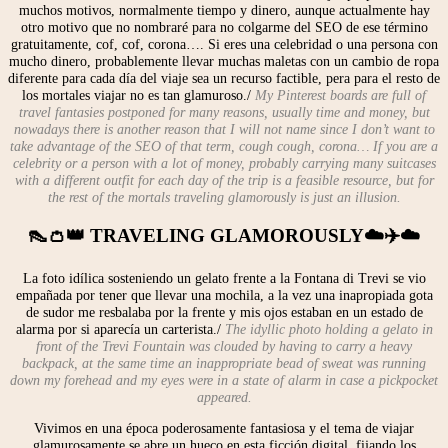
muchos motivos, normalmente tiempo y dinero, aunque actualmente hay
otro motivo que no nombraré para no colgarme del SEO de ese término
gratuitamente, cof, cof, corona…. Si eres una celebridad o una persona con
mucho dinero, probablemente llevar muchas maletas con un cambio de ropa
diferente para cada día del viaje sea un recurso factible, pera para el resto de
los mortales viajar no es tan glamuroso./
My Pinterest boards are full of
travel fantasies postponed for many reasons, usually time and money, but
nowadays there is another reason that I will not name since I don’t want to
take advantage of the SEO of that term, cough cough, corona… If you are a
celebrity or a person with a lot of money, probably carrying many suitcases
with a different outfit for each day of the trip is a feasible resource, but for
the rest of the mortals traveling glamorously is just an illusion.
👠👛👑 TRAVELING GLAMOROUSLY☁️✈️☁️
La foto idílica sosteniendo un gelato frente a la Fontana di Trevi se vio
empañada por tener que llevar una mochila, a la vez una inapropiada gota
de sudor me resbalaba por la frente y mis ojos estaban en un estado de
alarma por si aparecía un carterista./
The idyllic photo holding a gelato in
front of the Trevi Fountain was clouded by having to carry a heavy
backpack, at the same time an inappropriate bead of sweat was running
down my forehead and my eyes were in a state of alarm in case a pickpocket
appeared.
Vivimos en una época poderosamente fantasiosa y el tema de viajar
glamurosamente se abre un hueco en esta ficción digital, fijando los