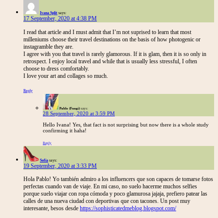
Ivana Split
says:
17 September, 2020 at 4:38 PM
I read that article and I must admit that I’m not suprised to learn that most
milleniums choose their travel destinations on the basis of how photogenic or
instagramble they are.
I agree with you that travel is rarely glamorous. If it is glam, then it is so only in
retrospect. I enjoy local travel and while that is usually less stressful, I often
choose to dress comfortably.
I love your art and collages so much.
Reply
Pablo (Fungi)
says:
28 September, 2020 at 3:59 PM
Hello Ivana! Yes, that fact is not surprising but now there is a whole study
confirming it haha!
Reply
Sofía
says:
19 September, 2020 at 3:33 PM
Hola Pablo! Yo también admiro a los influencers que son capaces de tomarse fotos
perfectas cuando van de viaje. En mi caso, no suelo hacerme muchos selfies
porque suelo viajar con ropa cómoda y poco glamurosa jajaja, prefiero patear las
calles de una nueva ciudad con deportivas que con tacones. Un post muy
interesante, besos desde
https://sophisticatedmeblog.blogspot.com/