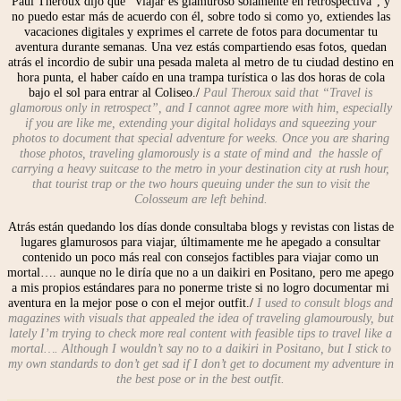
Paul Theroux dijo que “Viajar es glamuroso solamente en retrospectiva”, y
no puedo estar más de acuerdo con él, sobre todo si como yo, extiendes las
vacaciones digitales y exprimes el carrete de fotos para documentar tu
aventura durante semanas. Una vez estás compartiendo esas fotos, quedan
atrás el incordio de subir una pesada maleta al metro de tu ciudad destino en
hora punta, el haber caído en una trampa turística o las dos horas de cola
bajo el sol para entrar al Coliseo./
Paul Theroux said that “Travel is
glamorous only in retrospect”, and I cannot agree more with him, especially
if you are like me, extending your digital holidays and squeezing your
photos to document that special adventure for weeks. Once you are sharing
those photos, traveling glamorously is a state of mind and
the hassle of
carrying a heavy suitcase to the metro in your destination city at rush hour,
that tourist trap or the two hours queuing under the sun to visit the
Colosseum are left behind.
Atrás están quedando los días donde consultaba blogs y revistas con listas de
lugares glamurosos para viajar, últimamente me he apegado a consultar
contenido un poco más real con consejos factibles para viajar como un
mortal…. aunque no le diría que no a un daikiri en Positano, pero me apego
a mis propios estándares para no ponerme triste si no logro documentar mi
aventura en la mejor pose o con el mejor outfit./
I used to consult blogs and
magazines with visuals that appealed the idea of traveling glamourously, but
lately I’m trying to check more real content with feasible tips to travel like a
mortal…. Although I wouldn’t say no to a daikiri in Positano, but I stick to
my own standards to don’t get sad if I don’t get to document my adventure in
the best pose or in the best outfit.