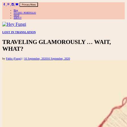
Primary Menu
Blog
STUDIO / PORTFOLIO
SHOP
ABOUT
A playful site for serious fashion: Blog / Shop / Studio
Skip
LOST IN TRANSLATION
to
TRAVELING GLAMOROUSLY … WAIT,
content
WHAT?
by
Pablo (Fungi)
|
16 September, 2020
16 September, 2020