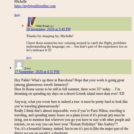
Michelle
https://mybijoulifeonline.com
Reply
Pablo (Fungi)
says:
28 September, 2020 at 3:49 PM
Thanks for stopping by, Michelle!
I have those memories too: running around to catch the flight, problems
understanding the language, etc… but that’s part of the experience too so
let’s embrace it 🙂
Reply
S
says:
17 September, 2020 at 4:32 PM
Hey Pablo! What’s up there in Barcelona? Hope that your week is going great
(among glamourous travels fantasies)!
Here In Rome seems to be still in full summer, there were 35° today… I’m
dreaming on spending my days on a desert Greeek island more than ever! XD
Anyway, what you wrote here is indeed a true: it must be pretty hard to look like
you’re traveling glamourousely!
Really I think that’s almost impossible: even if you’re Paris Hilton, traveling is
traveling, and spending many hours on a plane (even if it’s private jet) must be
tiring, not to mention that wherever you go you have to stay with other people and
tourists, so no way you can have your “Roman Holydays” like Audrey!!!
Yes, it’s a beautiful fantasy, indeed, but to me it’s just it (like the major part of the
things we see on socials): a daydream.