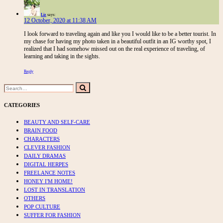
Liz
says:
12 October, 2020 at 11:38 AM
I look forward to traveling again and like you I would like to be a better tourist. In
my chase for having my photo taken in a beautiful outfit in an IG worthy spot, I
realized that I had somehow missed out on the real experience of traveling, of
learning and taking in the sights.
Reply
Search
Search
for:
CATEGORIES
BEAUTY AND SELF-CARE
BRAIN FOOD
CHARACTERS
CLEVER FASHION
DAILY DRAMAS
DIGITAL HERPES
FREELANCE NOTES
HONEY I'M HOME!
LOST IN TRANSLATION
OTHERS
POP CULTURE
SUFFER FOR FASHION