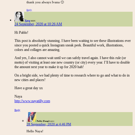
thank you always Ivana 🙂
Reply
Naya
says:
24 September, 2020 at 10:26 AM
Hi Pablo!
This post is absolutely stunning. I have been waiting to see these illustrations ever
since you posted a quick Instagram sneak peek. Beautiful work, illustrations,
colors and collages are amazing.
And yes, I also cannot wait until we can safely travel again. I have this rule (or
motto) of visiting at least one new country (or city) every year. I’ll have to double
the amount next year to make it up for 2020 hah!
On a bright side, we had plenty of time to research where to go and what to do in
new cities and places!
Have a great day xx
Naya
http://www.nayatilly.com
Reply
Pablo (Fungi)
says:
28 September, 2020 at 4:46 PM
Hello Naya!