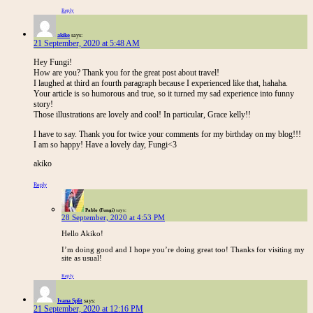
Reply
akiko
says:
21 September, 2020 at 5:48 AM
Hey Fungi!
How are you? Thank you for the great post about travel!
I laughed at third an fourth paragraph because I experienced like that, hahaha.
Your article is so humorous and true, so it turned my sad experience into funny
story!
Those illustrations are lovely and cool! In particular, Grace kelly!!
I have to say. Thank you for twice your comments for my birthday on my blog!!!
I am so happy! Have a lovely day, Fungi<3
akiko
Reply
Pablo (Fungi)
says:
28 September, 2020 at 4:53 PM
Hello Akiko!
I’m doing good and I hope you’re doing great too! Thanks for visiting my
site as usual!
Reply
Ivana Split
says:
21 September, 2020 at 12:16 PM