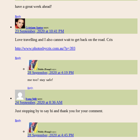
have a great week ahead!
Reply
Cristiane Santos
says:
23 September, 2020 at 10:41 PM
Love travelling and I also cannot wait to get back on the road. Cris
http://www.photosbycris.com.au/?p=393
Reply
Pablo (Fungi)
says:
28 September, 2020 at 4:19 PM
me too! stay safe!
Reply
Ivana Split
says:
24 September, 2020 at 8:36 AM
Just stopping by to say hi and thank you for your comment.
Reply
Pablo (Fungi)
says:
28 September, 2020 at 4:45 PM