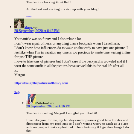
Thanks for checking it out Radi!
All the best and exciting to catch up with your blog!
Reply
Margot
says:
20 September, 2020 at 6:42 PM
Your article was so funny and I also relate a lot.
I can’t wear a pair of heels or anything than a backpack when I travel haha.
I don’t know how influencers do to wake up that early to have just one picture. I
feel like when I’m in vacation my time is too precious to waste time waiting in line
for just THE picture.
I love to take tons of pictures but I don’t care if the backyard is crowded and if I
wear the same outfit in all the pictures because well this is the real life after all.
xx
Margot
https://troughthepasturesofthesky.com
Reply
Pablo (Fungi)
says:
28 September, 2020 at 4:16 PM
Thanks for reading Margot! I am glad you liked it!
I feel like you, for me, my holidays and trips are a good time to relax and
disconnect from my problems so I don’t wanna worry to catch up a place
with no people to take a photo lol… but obviously if I get the change I do
that!