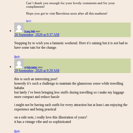
Can’t thank you enough for your lovely comments and for your
compliments!
Hope you get to visit Barcelona soon after all this madness!
Reply
Ivana Split
says:
26 September, 2020 at 9:37 AM
Stopping by to wish you a fantastic weekend. Here it’s raining but it is not bad to
have some rain for the change.
Reply
stylefrontier
says:
29 September, 2020 at 9:29 AM
this is such an interesting post!
honestly it’s such a challenge to maintain the glamorous sense while travelling
hahaha
but lately i’ve been bringing less stuffs during travelling so i make my luggage
more compact and reduce hassle
i might not be having each outfit for every attraction but at least i am enjoying the
experience and being practical
on a side note, i really love this illustration of yours!
it has a vintage vibe and so sophisticated
Reply