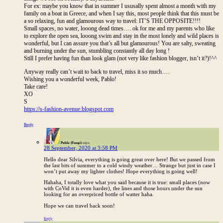
For ex: maybe you know that in summer I ususally spent almost a month with my
family on a boat in Greece, and when I say this, most people think that this must be
a so relaxing, fun and glamourous way to travel: IT’S THE OPPOSITE!!!!
Small spaces, no water, looong dead times…. ok for me and my parents who like
to explore the open sea, looong swim and stay in the most lonely and wild places is
wonderful, but I can assure you that’s all but glamourous! You are salty, sweating
and burning under the sun, stumbling constantly all day long !
Still I prefer having fun than look glam (not very like fashion blogger, isn’t it?)!^^
Anyway really can’t wait to back to travel, miss it so much….
Wishing you a wonderful week, Pablo!
Take care!
XO
S
https://s-fashion-avenue.blogspot.com
Reply
Pablo (Fungi)
says:
28 September, 2020 at 3:58 PM
Hello dear Silvia, everything is going great over here! But we passed from
the last bits of summer to a cold windy weather… Strange but just in case I
won’t put away my lighter clothes! Hope everything is going well!
Hahaha, I totally love what you said because it is true: small places (now
with CoVid it is even harder), the lines and those hours under the sun
looking for an overpriced bottle of watter haha.
Hope we can travel back soon!
Reply