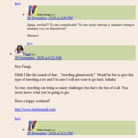
Reply
Pablo (Fungi)
says:
28 September, 2020 at 4:00 PM
Jajaja, verdad?! Es tan complicado! Yo me suelo estresar y siempre siempre
siempre voy en deportivas!
Abrazo!
Reply
Radi
says:
20 September, 2020 at 6:52 AM
Hey Fungi,
Ohhh I like the sound of that…”traveling glamorously”. Would be fun to give this
type of traveling a try and I’m sure I will not want to go back. hahaha
So true, traveling can bring so many challenges but that’s the fun of it all. You
never know what you’re going to get.
Have a happy weekend!
http://www.fashionradi.com
Reply
Pablo (Fungi)
says:
28 September, 2020 at 4:12 PM