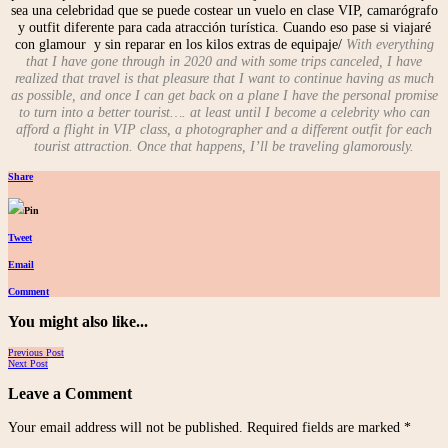
sea una celebridad que se puede costear un vuelo en clase VIP, camarógrafo
y outfit diferente para cada atracción turística. Cuando eso pase si viajaré
con glamour
y sin reparar en los kilos extras de equipaje/
With everything
that I have gone through in 2020 and with some trips canceled, I have
realized that travel is that pleasure that I want to continue having as much
as possible, and once I can get back on a plane I have the personal promise
to turn into a better tourist…. at least until I become a celebrity who can
afford a flight in VIP class, a photographer and a different outfit for each
tourist attraction. Once that happens, I’ll be traveling glamorously.
Share
Pin
Tweet
Email
Comment
You might also like...
Posts
Previous Post
Next Post
navigation
Leave a Comment
Your email address will not be published.
Required fields are marked
*