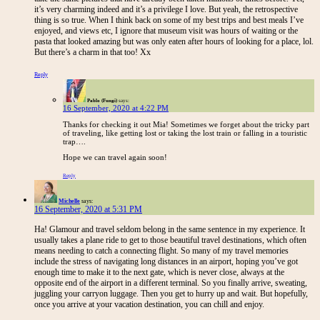
it’s very charming indeed and it’s a privilege I love. But yeah, the retrospective
thing is so true. When I think back on some of my best trips and best meals I’ve
enjoyed, and views etc, I ignore that museum visit was hours of waiting or the
pasta that looked amazing but was only eaten after hours of looking for a place, lol.
But there’s a charm in that too! Xx
Reply
Pablo (Fungi)
says:
16 September, 2020 at 4:22 PM
Thanks for checking it out Mia! Sometimes we forget about the tricky part
of traveling, like getting lost or taking the lost train or falling in a touristic
trap….
Hope we can travel again soon!
Reply
Michelle
says:
16 September, 2020 at 5:31 PM
Ha! Glamour and travel seldom belong in the same sentence in my experience. It
usually takes a plane ride to get to those beautiful travel destinations, which often
means needing to catch a connecting flight. So many of my travel memories
include the stress of navigating long distances in an airport, hoping you’ve got
enough time to make it to the next gate, which is never close, always at the
opposite end of the airport in a different terminal. So you finally arrive, sweating,
juggling your carryon luggage. Then you get to hurry up and wait. But hopefully,
once you arrive at your vacation destination, you can chill and enjoy.