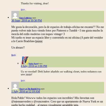
Thanks for visiting, dear!
Reply
Enzo Coldriver
says:
30 June, 2016 at 10:30 PM
Me gusta la decoración, pero la de espacios de trabajo-oficina me encanta!!! No me
puedo volver más loco viendo fotos por Pinterest o Tumblr <3 me gusta mucho la
mezcla del estilo moderno con toques vintage<3
Mi sueño es tener un espacio libre y convertirlo en mi oficina (A parte del vestidor
a lo Carrie Bradshaw)jajajaj
Un abrazo!!
Reply
Pablo (Fungi)
says:
4 July, 2016 at 1:06 PM
Uy es verrdad! Debí haber añadido un walking closet, todos soñamos con
uno jajaja!
Reply
Stacey at The Bambi Eyes
says:
1 July, 2016 at 12:19 AM
Hola Pablo! Wowww todos los espacios son increíbles! Mis favoritas son
@miennasverden y @rxmcreative. Creo que un apartamento de Nueva York es un
sueño hecho realidad…al menos visualmente agradable jajja.