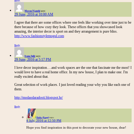
Reply
Meron Njambi
says:
29 June, 2016 at 10:00 AM
I agree that there are some offices where one feels like working over time just to be
there because of how cozy they look. These offices that you showcased look
amazing, the interior decor is sport on and they arrangement is pure bliss.
http://www.fashionstylemogul.com
Reply
Ivana Split
says:
29 June, 2016 at 5:17 PM
I love decor inspiration….and work spaces are the one that fascinate me the most! I
would love to have a real home office. In my new house, I plan to make one. I'm
really excited about that.
Great selection of work places. I just loved reading your why you like each one of
them.
http://modaodaradosti.blogspot.hr/
Reply
Pablo (Fungi)
says:
4 July, 2016 at 12:50 PM
Hope you find inspiration in this post to decorate your new house, dear!