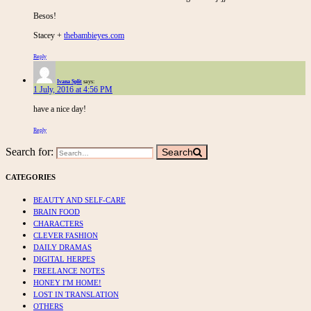
Besos!
Stacey +
thebambieyes.com
Reply
Ivana Split
says:
1 July, 2016 at 4:56 PM
have a nice day!
Reply
Search for:
Search
CATEGORIES
BEAUTY AND SELF-CARE
BRAIN FOOD
CHARACTERS
CLEVER FASHION
DAILY DRAMAS
DIGITAL HERPES
FREELANCE NOTES
HONEY I'M HOME!
LOST IN TRANSLATION
OTHERS