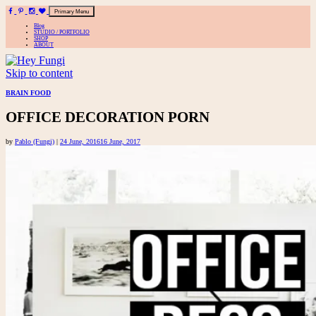
Primary Menu
Blog
STUDIO / PORTFOLIO
SHOP
ABOUT
Skip to content
A playful site for serious fashion: Blog / Shop / Studio
BRAIN FOOD
OFFICE DECORATION PORN
by
Pablo (Fungi)
|
24 June, 2016
16 June, 2017