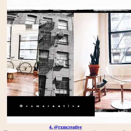
4. @rxmcreative