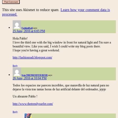
This site uses Akismet to reduce spam.
Learn how your comment data is
processed.
FashionRadi
says:
25 June, 2016 at 6:05 PM
Hola Pablo!
I love the third one with the big window in front for natural light and I'm sure a
beautiful view. Like you said, I wish I could write my blog posts there.
I hope you're having a great weekend.
http://fashionradi.blogspot.com/
Reply
Iván THETRENDYSURFER
says:
26 June, 2016 at 10:04 PM
Todos los espacios me parecen increíbles, que maravilla de luz natural para no
dejarse la vista tras tantas horas de luz artificial delante del ordenador, jejeje
Un abrazote Pablo !
http://www.thetrendysurfer.com/
Reply