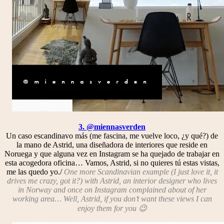
3. @miennasverden
Un caso escandinavo más (me fascina, me vuelve loco, ¿y qué?) de
la mano de Astrid, una diseñadora de interiores que reside en
Noruega y que alguna vez en Instagram se ha quejado de trabajar en
esta acogedora oficina… Vamos, Astrid, si no quieres tú estas vistas,
me las quedo yo./
One more Scandinavian example (I just love it, it
drives me crazy, got it?) with Astrid, an interior designer who lives
in Norway and once on Instagram complained about of her
working area… Well, Astrid, if you don’t want these views I can
enjoy them for you 😉