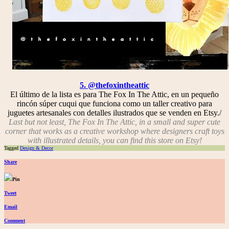
5. @thefoxintheattic
El último de la lista es para The Fox In The Attic, en un pequeño
rincón súper cuqui que funciona como un taller creativo para
juguetes artesanales con detalles ilustrados que se venden en Etsy./
Last but not least, The Fox In The Attic, in a small and super cute
corner that works as a creative workshop where designers craft toys
with illustrated details, you can find this store on Etsy!
Tagged
Design & Decor
Share
Pin
Tweet
Email
Comment