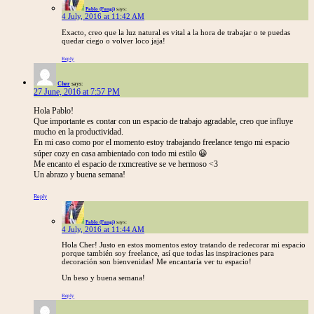
Pablo (Fungi)
says:
4 July, 2016 at 11:42 AM
Exacto, creo que la luz natural es vital a la hora de trabajar o te puedas
quedar ciego o volver loco jaja!
Reply
Cher
says:
27 June, 2016 at 7:57 PM
Hola Pablo!
Que importante es contar con un espacio de trabajo agradable, creo que influye
mucho en la productividad.
En mi caso como por el momento estoy trabajando freelance tengo mi espacio
súper cozy en casa ambientado con todo mi estilo 😀
Me encanto el espacio de rxmcreative se ve hermoso <3
Un abrazo y buena semana!
Reply
Pablo (Fungi)
says:
4 July, 2016 at 11:44 AM
Hola Cher! Justo en estos momentos estoy tratando de redecorar mi espacio
porque también soy freelance, así que todas las inspiraciones para
decoración son bienvenidas! Me encantaría ver tu espacio!
Un beso y buena semana!
Reply