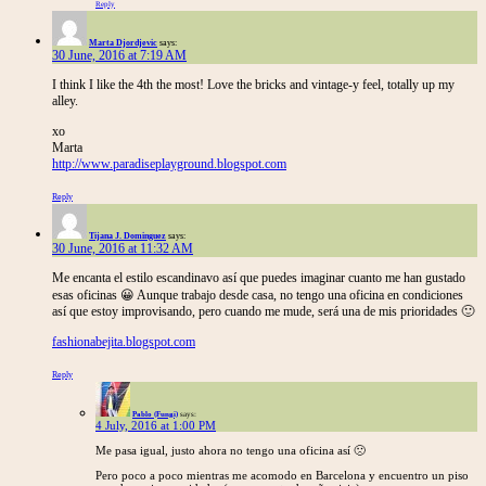
Reply
Marta Djordjevic
says:
30 June, 2016 at 7:19 AM
I think I like the 4th the most! Love the bricks and vintage-y feel, totally up my
alley.
xo
Marta
http://www.paradiseplayground.blogspot.com
Reply
Tijana J. Dominguez
says:
30 June, 2016 at 11:32 AM
Me encanta el estilo escandinavo así que puedes imaginar cuanto me han gustado
esas oficinas 😀 Aunque trabajo desde casa, no tengo una oficina en condiciones
así que estoy improvisando, pero cuando me mude, será una de mis prioridades 🙂
fashionabejita.blogspot.com
Reply
Pablo (Fungi)
says:
4 July, 2016 at 1:00 PM
Me pasa igual, justo ahora no tengo una oficina así 🙁
Pero poco a poco mientras me acomodo en Barcelona y encuentro un piso