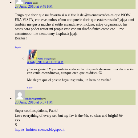
Pakita
says:
27 June, 2016 at 9:48 PM
Tengo que decir que mi favorita sí o sí fue la de @miennasverden es que WOW
ESA VISTA, con esas nubes cómo uno puede decir que está estresado? jajaja a mí
también me gusta mucho el estilo escandinavo, incluso, estoy organizando las
cosas para poder armar mi propia casa con un diseño único como ese… me
encantoooo! me siento muy inspirada jajaja
Besitos!
Reply
Pablo (Fungi)
says:
4 July, 2016 at 11:56 AM
¡Esa es genial! Y yo también ando en la búsqueda de armar una decoración
con estilo escandinavo, aunque creo que es difícil 🙂
Me alegra que el post te haya inspirado, un beso de vuelta!
Reply
Silvia Negretti
says:
28 June, 2016 at 6:37 PM
Super cool inspiations, Pablo!
Love everything of every set, but my fav is the 4th, so clear and bright! 😀
xxx
S
http://s-fashion-avenue.blogspot.it