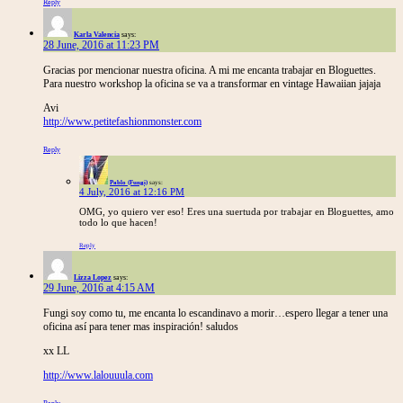
Reply
Karla Valencia
says:
28 June, 2016 at 11:23 PM
Gracias por mencionar nuestra oficina. A mi me encanta trabajar en Bloguettes.
Para nuestro workshop la oficina se va a transformar en vintage Hawaiian jajaja
Avi
http://www.petitefashionmonster.com
Reply
Pablo (Fungi)
says:
4 July, 2016 at 12:16 PM
OMG, yo quiero ver eso! Eres una suertuda por trabajar en Bloguettes, amo
todo lo que hacen!
Reply
Lizza Lopez
says:
29 June, 2016 at 4:15 AM
Fungi soy como tu, me encanta lo escandinavo a morir…espero llegar a tener una
oficina así para tener mas inspiración! saludos
xx LL
http://www.lalouuula.com