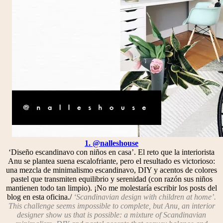
1. @nalleshouse
‘Diseño escandinavo con niños en casa’. El reto que la interiorista
Anu se plantea suena escalofriante, pero el resultado es victorioso:
una mezcla de minimalismo escandinavo, DIY y acentos de colores
pastel que transmiten equilibrio y serenidad (con razón sus niños
mantienen todo tan limpio). ¡No me molestaría escribir los posts del
blog en esta oficina./
‘Scandinavian design with children at home’.
This challenge seems impossible to complete, but Anu, an interior
designer show us that is possible: a mixture of Scandinavian