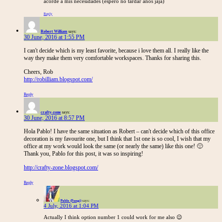
acorde a mis necesidades (espero no tardar años jaja)
Reply
Robert William
says:
30 June, 2016 at 1:55 PM
I can't decide which is my least favorite, because i love them all. I really like the
way they make them very comfortable workspaces. Thanks for sharing this.
Cheers, Rob
http://robilliam.blogspot.com/
Reply
crafty-zone
says:
30 June, 2016 at 8:57 PM
Hola Pablo! I have the same situation as Robert – can't decide which of this office
decoration is my favourite one, but I think that 1st one is so cool, I wish that my
office at my work would look the same (or nearly the same) like this one! 🙂
Thank you, Pablo for this post, it was so inspiring!
http://crafty-zone.blogspot.com/
Reply
Pablo (Fungi)
says:
4 July, 2016 at 1:04 PM
Actually I think option number 1 could work for me also 😉