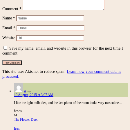
Comment
*
Name
*
Email
*
Website
Save my name, email, and website in this browser for the next time I
comment.
This site uses Akismet to reduce spam.
Learn how your comment data is
processed.
M
says:
19 August, 2015 at 3:07 AM
I like the light bulb idea, and the last photo of the room looks very masculine…
besos,
M
The Flower Duet
Reply