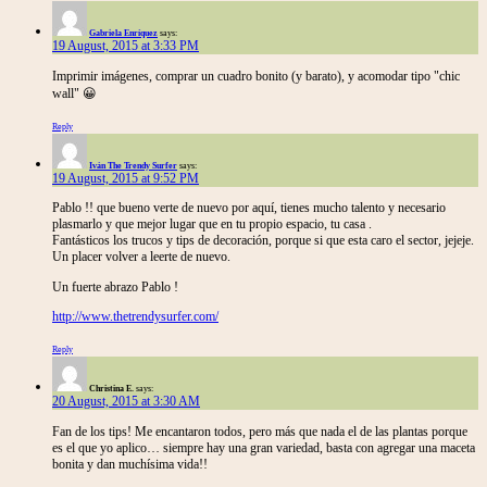
Gabriela Enríquez
says:
19 August, 2015 at 3:33 PM
Imprimir imágenes, comprar un cuadro bonito (y barato), y acomodar tipo "chic
wall" 😀
Reply
Iván The Trendy Surfer
says:
19 August, 2015 at 9:52 PM
Pablo !! que bueno verte de nuevo por aquí, tienes mucho talento y necesario
plasmarlo y que mejor lugar que en tu propio espacio, tu casa .
Fantásticos los trucos y tips de decoración, porque si que esta caro el sector, jejeje.
Un placer volver a leerte de nuevo.
Un fuerte abrazo Pablo !
http://www.thetrendysurfer.com/
Reply
Christina E.
says:
20 August, 2015 at 3:30 AM
Fan de los tips! Me encantaron todos, pero más que nada el de las plantas porque
es el que yo aplico… siempre hay una gran variedad, basta con agregar una maceta
bonita y dan muchísima vida!!