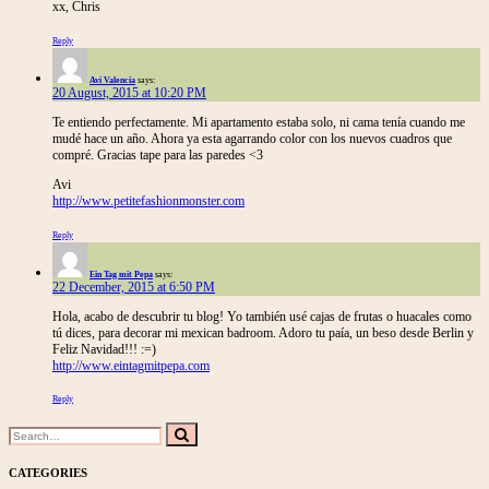
xx, Chris
Reply
Avi Valencia
says:
20 August, 2015 at 10:20 PM
Te entiendo perfectamente. Mi apartamento estaba solo, ni cama tenía cuando me
mudé hace un año. Ahora ya esta agarrando color con los nuevos cuadros que
compré. Gracias tape para las paredes <3
Avi
http://www.petitefashionmonster.com
Reply
Ein Tag mit Pepa
says:
22 December, 2015 at 6:50 PM
Hola, acabo de descubrir tu blog! Yo también usé cajas de frutas o huacales como
tú dices, para decorar mi mexican badroom. Adoro tu paía, un beso desde Berlin y
Feliz Navidad!!! :=)
http://www.eintagmitpepa.com
Reply
Search
Search
for:
CATEGORIES