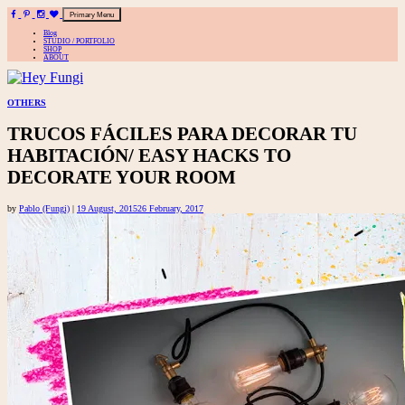
Primary Menu
Blog
STUDIO / PORTFOLIO
SHOP
ABOUT
A playful site for serious fashion: Blog / Shop / Studio
Skip
OTHERS
to
TRUCOS FÁCILES PARA DECORAR TU
content
HABITACIÓN/ EASY HACKS TO
DECORATE YOUR ROOM
by
Pablo (Fungi)
|
19 August, 2015
26 February, 2017