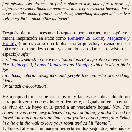
first mission was obvious: to find a place to live, and after a series of
unfortunate events I found an apartment in a very convenient location, but I
never thought about furniture and decor, something indispensable to live
well in my little “room-office-ballroom”.
Después de una incesante búsqueda por internet, me topé con
mucha inspiración en sitios como
Refinery 29
,
Lonny Magazine
y
Homify
(que es como una biblia para arquitectos, diseñadores de
interiores o mortales como yo que buscan darle un twist a su
espacio)./
After
a relentless search in the web, I found tons of inspiration in websites
like
Refinery 29
,
Lonny Magazine
and
Homify
(which is like a bible
for
architects, interior designers and people like me who are seeking
ideas
for amazing decoration).
He recopilado una serie consejos muy fáciles de aplicar donde no
hay que invertir mucho dinero o tiempo y, al igual que yo, pasarán
de vivir en un hoyo en la pared a un verdadero hogar./
Now I’m
showing you some easy advices to apply at home, you don’t need to
invest too much money or time, and you’re gonna pass from living
in a hole in the wall to love your room and call it “home”.
1. Focos Edison: Iluminación perfecta en dos segundos, además de