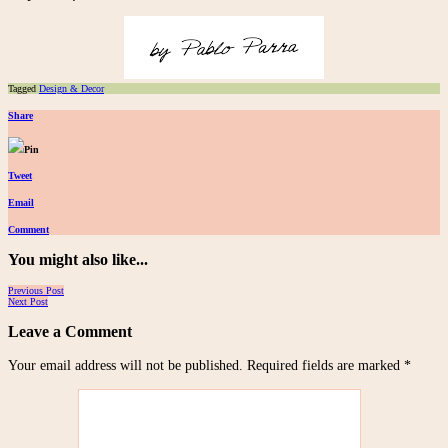
Tagged
Design & Decor
Share
Pin
Tweet
Email
Comment
You might also like...
Posts
Previous Post
Next Post
navigation
Leave a Comment
Your email address will not be published.
Required fields are marked
*