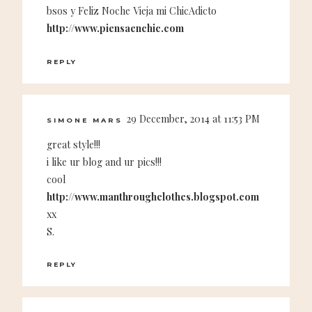
bsos y Feliz Noche Vieja mi ChicAdicto
http://www.piensaenchic.com
REPLY
29 December, 2014 at 11:53 PM
SIMONE MARS
great style!!!
i like ur blog and ur pics!!!
cool
http://www.manthroughclothes.blogspot.com
xx
S.
REPLY