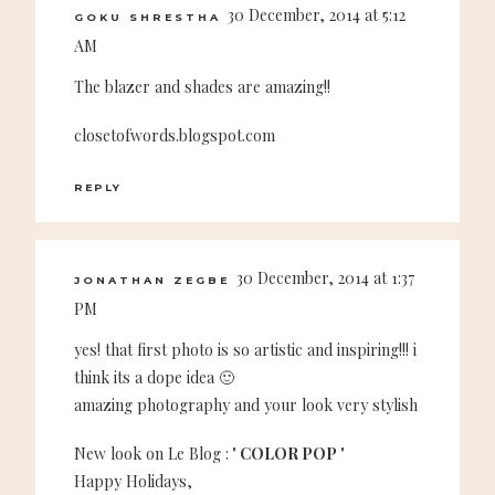
30 December, 2014 at 5:12
GOKU SHRESTHA
AM
The blazer and shades are amazing!!
closetofwords.blogspot.com
REPLY
30 December, 2014 at 1:37
JONATHAN ZEGBE
PM
yes! that first photo is so artistic and inspiring!!! i
think its a dope idea 🙂
amazing photography and your look very stylish
New look on Le Blog :
' COLOR POP '
Happy Holidays,