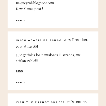
uniqueyeah.blogspot.com
New X-mas post !
REPLY
27 December,
IÑIGO ABADIA DE SARACHO
2014 at 1:23 AM
Que geniales los pantalones ilustrados, me
chiflan Pablo!!!!
KISS
REPLY
27 December,
IVÁN THE TRENDY SURFER