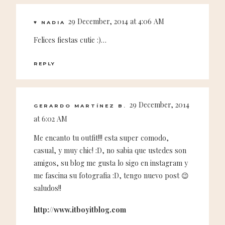
29 December, 2014 at 4:06 AM
♥ NADIA
Felices fiestas cutie :)…
REPLY
29 December, 2014
GERARDO MARTÍNEZ B.
at 6:02 AM
Me encanto tu outfit!!! esta super comodo,
casual, y muy chic! :D, no sabia que ustedes son
amigos, su blog me gusta lo sigo en instagram y
me fascina su fotografia :D, tengo nuevo post 😉
saludos!!
http://www.itboyitblog.com