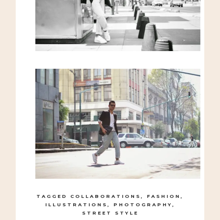
TAGGED
COLLABORATIONS
,
FASHION
,
ILLUSTRATIONS
,
PHOTOGRAPHY
,
STREET STYLE