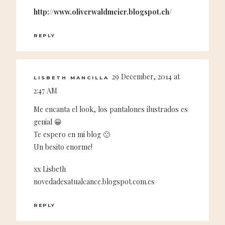
http://www.oliverwaldmeier.blogspot.ch/
REPLY
29 December, 2014 at
LISBETH MANCILLA
2:47 AM
Me encanta el look, los pantalones ilustrados es
genial 😀
Te espero en mi blog 🙂
Un besito enorme!
xx Lisbeth
novedadesatualcance.blogspot.com.es
REPLY