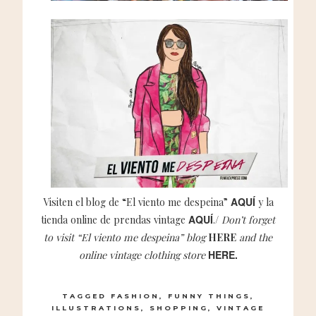
AQUÍ
Visiten el blog de “El viento me despeina”
y la
AQUÍ
tienda online de prendas vintage
./
Don’t forget
to visit “El viento me despeina” blog
HERE
and the
HERE.
online vintage clothing store
TAGGED
FASHION
,
FUNNY THINGS
,
ILLUSTRATIONS
,
SHOPPING
,
VINTAGE