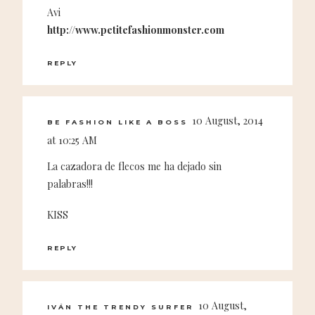
Avi
http://www.petitefashionmonster.com
REPLY
10 August, 2014
BE FASHION LIKE A BOSS
at 10:25 AM
La cazadora de flecos me ha dejado sin
palabras!!!
KISS
REPLY
10 August,
IVÁN THE TRENDY SURFER