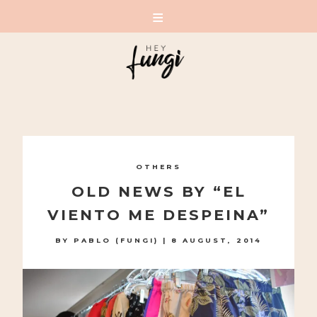
A PLAYFUL SITE FOR SERIOUS FASHION: BLOG /
SHOP / STUDIO
Skip
to
OTHERS
content
OLD NEWS BY “EL
VIENTO ME DESPEINA”
BY
PABLO (FUNGI)
|
8 AUGUST, 2014