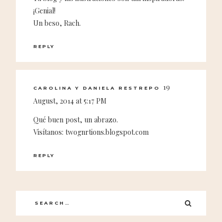
¡Genial!
Un beso, Rach.
REPLY
19
CAROLINA Y DANIELA RESTREPO
August, 2014 at 5:17 PM
Qué buen post, un abrazo.
Visítanos: twognrtions.blogspot.com
REPLY
Search
SEARC
for: