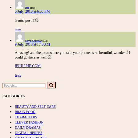
Bor
says:
5 July, 2013 at 6:55 PM
Genial post!! 😉
Reply
Kevin Christian
says:
9 July, 2013 at 1:40 AM
Amazing! and the plcae where you take your photos is so beautiful, wonder if I
could go there as well 🙁
IPIHIPPIE.COM
Reply
Search
Search
for:
CATEGORIES
BEAUTY AND SELF-CARE
BRAIN FOOD
CHARACTERS
CLEVER FASHION
DAILY DRAMAS
DIGITAL HERPES
FREELANCE NOTES