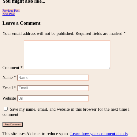
You might also like...
Posts
Previous Post
Next Post
navigation
Leave a Comment
Your email address will not be published.
Required fields are marked
*
Comment
*
Name
*
Email
*
Website
Save my name, email, and website in this browser for the next time I
comment.
This site uses Akismet to reduce spam.
Learn how your comment data is