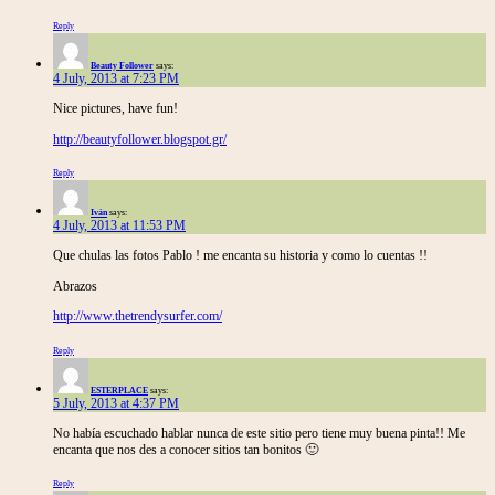
Reply
Beauty Follower
says:
4 July, 2013 at 7:23 PM
Nice pictures, have fun!
http://beautyfollower.blogspot.gr/
Reply
Iván
says:
4 July, 2013 at 11:53 PM
Que chulas las fotos Pablo ! me encanta su historia y como lo cuentas !!
Abrazos
http://www.thetrendysurfer.com/
Reply
ESTERPLACE
says:
5 July, 2013 at 4:37 PM
No había escuchado hablar nunca de este sitio pero tiene muy buena pinta!! Me
encanta que nos des a conocer sitios tan bonitos 🙂
Reply