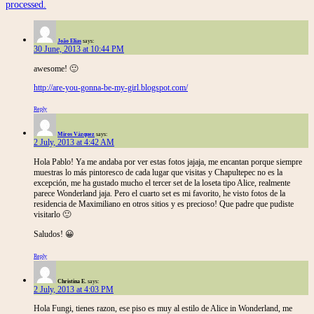
processed.
João Elias
says:
30 June, 2013 at 10:44 PM
awesome! 🙂
http://are-you-gonna-be-my-girl.blogspot.com/
Reply
Miros Vázquez
says:
2 July, 2013 at 4:42 AM
Hola Pablo! Ya me andaba por ver estas fotos jajaja, me encantan porque siempre
muestras lo más pintoresco de cada lugar que visitas y Chapultepec no es la
excepción, me ha gustado mucho el tercer set de la loseta tipo Alice, realmente
parece Wonderland jaja. Pero el cuarto set es mi favorito, he visto fotos de la
residencia de Maximiliano en otros sitios y es precioso! Que padre que pudiste
visitarlo 🙂
Saludos! 😀
Reply
Christina E.
says:
2 July, 2013 at 4:03 PM
Hola Fungi, tienes razon, ese piso es muy al estilo de Alice in Wonderland, me