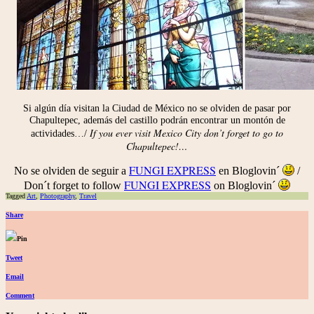
Si algún día visitan la Ciudad de México no se olviden de pasar por
Chapultepec, además del castillo podrán encontrar un montón de
If you ever visit Mexico City don’t forget to go to
actividades…/
Chapultepec!…
FUNGI EXPRESS
No se olviden de seguir a
en Bloglovin´
/
FUNGI EXPRESS
Don´t forget to follow
on Bloglovin´
Tagged
Art
,
Photography
,
Travel
Share
Pin
Tweet
Email
Comment