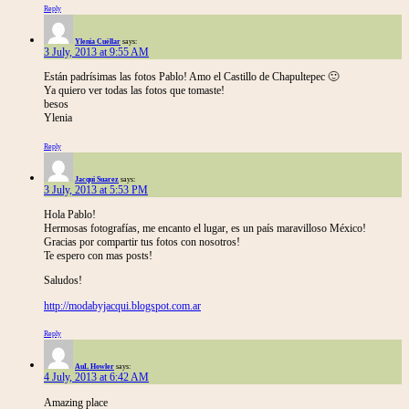
Reply
Ylenia Cuéllar
says:
3 July, 2013 at 9:55 AM
Están padrísimas las fotos Pablo! Amo el Castillo de Chapultepec 🙂
Ya quiero ver todas las fotos que tomaste!
besos
Ylenia
Reply
Jacqui Suarez
says:
3 July, 2013 at 5:53 PM
Hola Pablo!
Hermosas fotografías, me encanto el lugar, es un país maravilloso México!
Gracias por compartir tus fotos con nosotros!
Te espero con mas posts!
Saludos!
http://modabyjacqui.blogspot.com.ar
Reply
AuL Howler
says:
4 July, 2013 at 6:42 AM
Amazing place