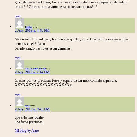
gusta demasiado el lugar, fui pero hace demasiado tiempo y ojala pueda volver
pronto!!! Gracias por pasarnos estas fotos tan bonitas!!!!
Reply
Emilia
says:
2 July, 2013 at 4:49 PM
Me encanto Chapultepec, hace un año que fui, y ciertamente te remontas a esos
tiempos en el Palacio.
Saludo amigo, las fotos están genuinas.
Reply
Sacramento Amate
says:
2 July, 2013 at 7:14 PM
Gracias por tus preciosas fotos y espero visitar mexico lindo algún día.
XXXXXXXXXXXXXXXXXXXXx
Reply
amo
says:
2 July, 2013 at 9:43 PM
que sitio mas bonito
una fotos preciosas
Mi blog by Amo