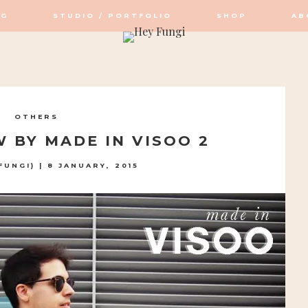
OG
STUDIO / PORTFOLIO
SHOP
AB
OP / STUDIO
OTHERS
 BY MADE IN VISOO 2
FUNGI)
|
8 JANUARY, 2015