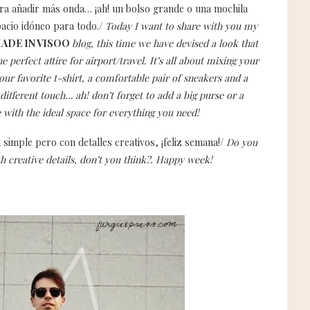
ara añadir más onda… ¡ah! un bolso grande o una mochila
acio idóneo para todo./
Today I want to share with you my
ADE IN VISOO
blog, this time we have devised a look that
 perfect attire for airport/travel. It’s all about mixing your
our favorite t-shirt, a comfortable pair of sneakers and a
t different touch… ah! don’t forget to add a big purse or a
 with the ideal space for everything you need!
 simple pero con detalles creativos, ¡feliz semana!/
Do you
th creative details, don’t you think?. Happy week!