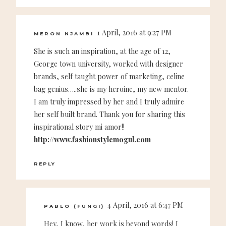
1 April, 2016 at 9:27 PM
MERON NJAMBI
She is such an inspiration, at the age of 12,
George town university, worked with designer
brands, self taught power of marketing, celine
bag genius…..she is my heroine, my new mentor.
I am truly impressed by her and I truly admire
her self built brand. Thank you for sharing this
inspirational story mi amor!!
http://www.fashionstylemogul.com
REPLY
4 April, 2016 at 6:47 PM
PABLO (FUNGI)
Hey, I know, her work is beyond words! I