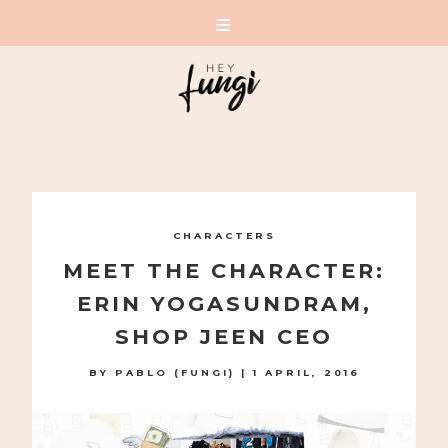
A PLAYFUL SITE FOR SERIOUS FASHION: BLOG /
SHOP / STUDIO
Skip
to
CHARACTERS
content
MEET THE CHARACTER:
ERIN YOGASUNDRAM,
SHOP JEEN CEO
BY
PABLO (FUNGI)
|
1 APRIL, 2016