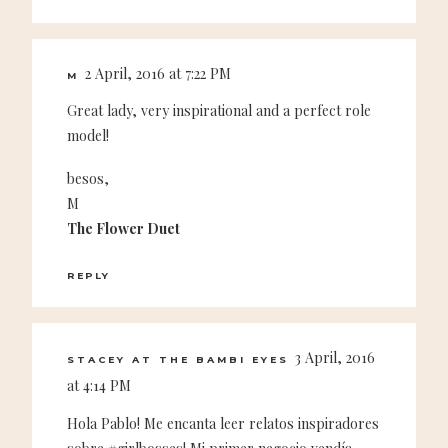
2 April, 2016 at 7:22 PM
M
Great lady, very inspirational and a perfect role
model!
besos,
M
The Flower Duet
REPLY
3 April, 2016
STACEY AT THE BAMBI EYES
at 4:14 PM
Hola Pablo! Me encanta leer relatos inspiradores