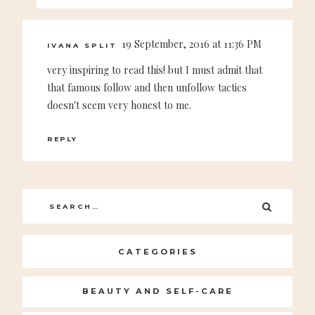
19 September, 2016 at 11:36 PM
IVANA SPLIT
very inspiring to read this! but I must admit that
that famous follow and then unfollow tactics
doesn't seem very honest to me.
REPLY
Search
SEARC
for:
CATEGORIES
BEAUTY AND SELF-CARE