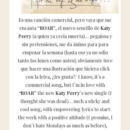
Es una canción comercial, pero vaya que me
encanta
“ROAR”
, el nuevo sencillo de
Katy
Perry
(a quien ya creía muerta)… pegajosa y
sin pretensiones, me da ánimo para para
empezar la semana (hasta eso ya no odio
tanto los lunes como antes); obviamente tuve
que hacer una ilustración que hiciera click
con la letra, ¿les gusta?/ I know, it´s a
commercial song, but I´m in love with
“
ROAR”
the new
Katy Perry
´s new single (I
thought she was dead)… such a sticky and
cool song, with empowering lyrics to start
the week with a positive attitude (I promise, I
don´t hate Mondays as much as before),