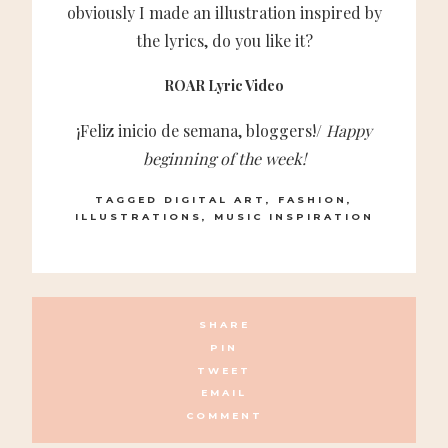
obviously I made an illustration inspired by
the lyrics, do you like it?
ROAR Lyric Video
¡Feliz inicio de semana, bloggers!/
Happy
beginning of the week!
TAGGED
DIGITAL ART
,
FASHION
,
ILLUSTRATIONS
,
MUSIC INSPIRATION
SHARE
PIN
TWEET
EMAIL
COMMENT