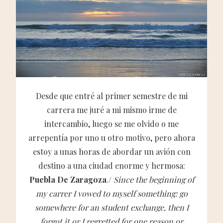
Desde que entré al primer semestre de mi
carrera me juré a mi mismo irme de
intercambio, luego se me olvido o me
arrepentía por uno u otro motivo, pero ahora
estoy a unas horas de abordar un avión con
destino a una ciudad enorme y hermosa:
Puebla De Zaragoza
./
Since the beginning of
my carrer I vowed to myself something: go
somewhere for an student exchange, then I
forgot it or I regretted for one reason or