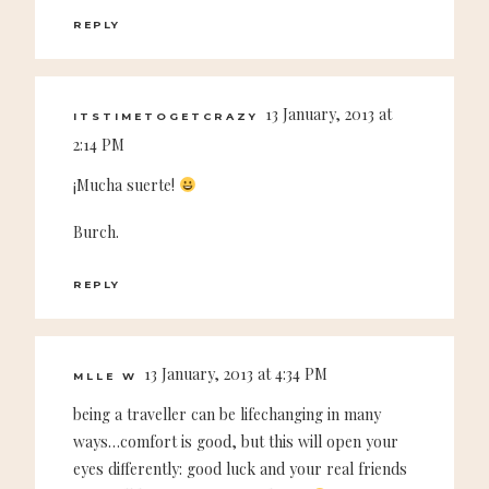
REPLY
13 January, 2013 at
ITSTIMETOGETCRAZY
2:14 PM
¡Mucha suerte!
Burch.
REPLY
13 January, 2013 at 4:34 PM
MLLE W
being a traveller can be lifechanging in many
ways…comfort is good, but this will open your
eyes differently: good luck and your real friends