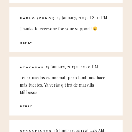
15 January, 2013 at 8:01 PM
PABLO (FUNGI)
Thanks to everyone for your support!
REPLY
15 January, 2013 at 10:01 PM
ATACADAS
Tener miedos es normal, pero tamb nos hace
más fuertes. Ya verás q t irá de marvilla
Mil besos
REPLY
16 January, 2013 at 2:48 AM
SEBASTIANMX