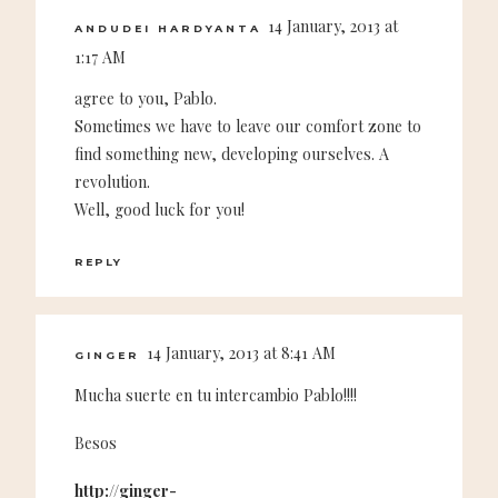
14 January, 2013 at
ANDUDEI HARDYANTA
1:17 AM
agree to you, Pablo.
Sometimes we have to leave our comfort zone to
find something new, developing ourselves. A
revolution.
Well, good luck for you!
REPLY
14 January, 2013 at 8:41 AM
GINGER
Mucha suerte en tu intercambio Pablo!!!!
Besos
http://ginger-