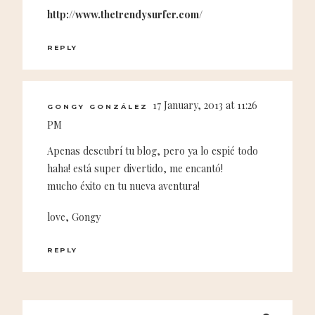
http://www.thetrendysurfer.com/
REPLY
17 January, 2013 at 11:26
GONGY GONZÁLEZ
PM
Apenas descubrí tu blog, pero ya lo espié todo
haha! está super divertido, me encantó!
mucho éxito en tu nueva aventura!
love, Gongy
REPLY
Search