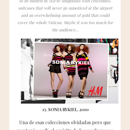
to be hunted by H&M: sunglasses with crocodiles,
suitcases that will never go unnoticed at the airport
and an overwhelming amount of gold that could
cover the whole Vatican. Maybe it was too much for
the audience…
15. SONIA RYKIEL, 2010
Una de esas colecciones olvidadas pero que