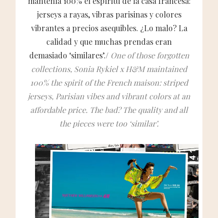
mantenía 100% el espíritu de la casa francesa:
jerseys a rayas, vibras parisinas y colores
vibrantes a precios asequibles. ¿Lo malo? La
calidad y que muchas prendas eran
demasiado ‘similares’./
One of those forgotten
collections, Sonia Rykiel x H&M maintained
100% the spirit of the French maison: striped
jerseys, Parisian vibes and vibrant colors at an
affordable price. The bad? The quality and all
the pieces were too ‘similar’.