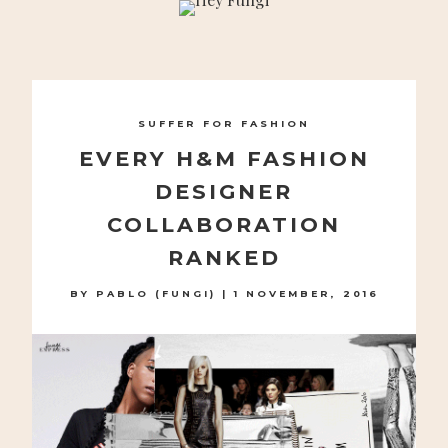
A PLAYFUL SITE FOR SERIOUS FASHION: BLOG /
SHOP / STUDIO
Skip
to
SUFFER FOR FASHION
content
EVERY H&M FASHION
DESIGNER
COLLABORATION
RANKED
BY
PABLO (FUNGI)
|
1 NOVEMBER, 2016