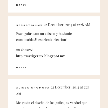
REPLY
22 December, 2013 at 12:28 AM
SEBASTIANMX
Esas gafas son un clásico y bastante
combinables!!! excelente elección!
un abrazo!
http://mytigermx.blogspot.mx
REPLY
22 December, 2013 at 2:28
ALISSA GROMOVA
AM
Me gusta el diseño de las gafas, es verdad que