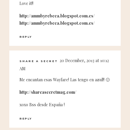
Love it!!
http://ammbyrebeca.blogspot.com.es/
http://ammbyrebeca.blogspot.com.es/
REPLY
20 December, 2013 at 10:12
SHARE A SECRET
AM
Me encantan esas Wayfare! Las tengo en azul!! 🙂
http://shareasecretmag.com/
xoxo Bss desde España !
REPLY