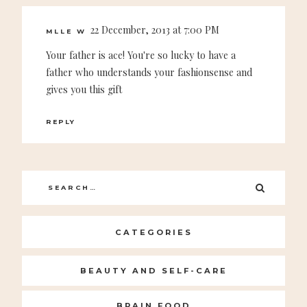
22 December, 2013 at 7:00 PM
MLLE W
Your father is ace! You're so lucky to have a
father who understands your fashionsense and
gives you this gift
REPLY
Search
SEARC
for:
CATEGORIES
BEAUTY AND SELF-CARE
BRAIN FOOD