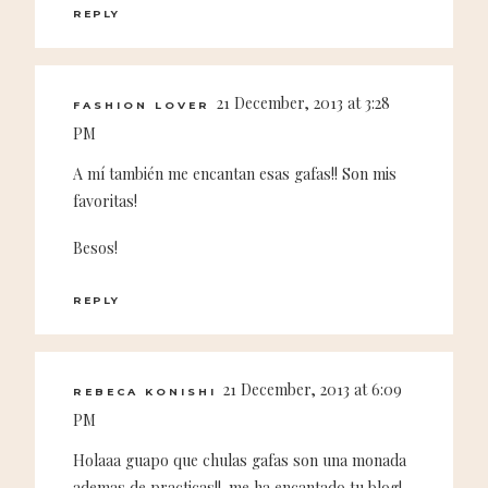
REPLY
21 December, 2013 at 3:28
FASHION LOVER
PM
A mí también me encantan esas gafas!! Son mis
favoritas!
Besos!
REPLY
21 December, 2013 at 6:09
REBECA KONISHI
PM
Holaaa guapo que chulas gafas son una monada
ademas de practicas!!. me ha encantado tu blog!