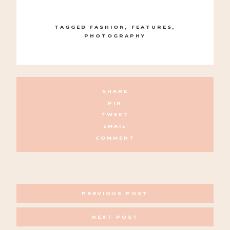
TAGGED
FASHION
,
FEATURES
,
PHOTOGRAPHY
SHARE
PIN
TWEET
EMAIL
COMMENT
POSTS
PREVIOUS POST
NAVIGATION
NEXT POST