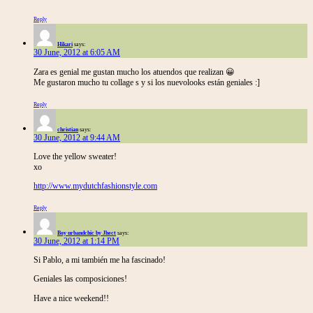
Reply
Hikari
says:
30 June, 2012 at 6:05 AM
Zara es genial me gustan mucho los atuendos que realizan 😀
Me gustaron mucho tu collage s y si los nuevolooks están geniales :]
Reply
christian
says:
30 June, 2012 at 9:44 AM
Love the yellow sweater!
xo
http://www.mydutchfashionstyle.com
Reply
Boy urbandchic by Jhect
says:
30 June, 2012 at 1:14 PM
Si Pablo, a mi también me ha fascinado!
Geniales las composiciones!
Have a nice weekend!!