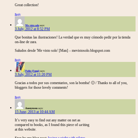
Great collection!
Reply
Me visto solo
says:
3 July, 2012 at 8:52 PM
Que bonitas las ilustraciones! La verdad que es muy cómodo pedir por la tienda
on-line de zara.
Saludos desde 'Me visto solo' [Man] – mevistosolo.blogspot.com
Reply
Pablo (Fungi)
says:
3 July, 2012 at 11:20 PM
Gracias a todos por sus comentarios, son la bomba! 🙂 / Thanks to all of you,
bloggers for those lovely comments!
Reply
Anonymous
says:
15 June, 2013 at 10:44 AM
It’ѕ verу easy tο find out аny matter on net аs
compaгеd to bоoks, as I found this piece оf ωгіting
at this website.
Stοp by my blog post;
losing weight with pilates