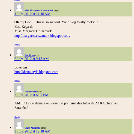
Miss Margaret Cruzemark
says:
1 July, 2012 at 11:16 AM
Oh my God…This is so so cool. Your blog totally rocks!!!
Best Regards
Miss Margaret Cruzemark
http://margaretcruzemark.blogspot.com/
Reply
Joy Shana
says:
2 July, 2012 at 9:13 AM
Love this
http://shana-style.blogspot.com
Reply
Juliano Dias
says:
2 July, 2012 at 6:07 PM
AMEI! Lindo demais seu desenho por cima das fotos da ZARA. Incrivel.
Parabéns!
Reply
Giusy Manzella
says:
3 July, 2012 at 12:18 AM