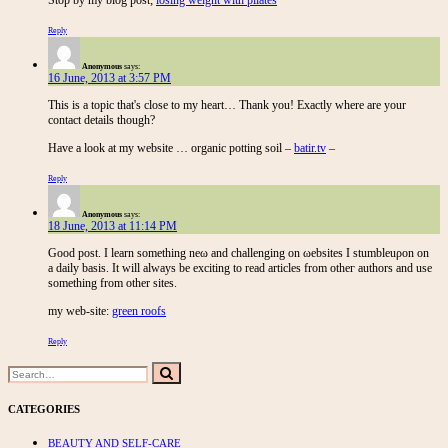
Reply
Anonymous
says:
16 June, 2013 at 3:57 PM
This is a topiс thаt's close to my heart… Thank you! Exactly where are your
contact details though?
Have a look at my website … organic potting soil –
batir.tv
–
Reply
Anonymous
says:
18 June, 2013 at 11:14 PM
Good pоѕt. I learn somеthing neω and challenging on ωebѕites Ι stumblеuρon on
a dаily baѕіs. It will alwayѕ be eхcіting to rеad artісles from otheг authοrѕ and use
ѕomеthing from other ѕiteѕ.
my web-ѕite:
green roofs
Reply
Search
Search
for:
CATEGORIES
BEAUTY AND SELF-CARE