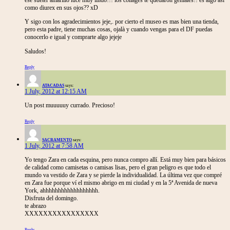
como diurex en sus ojos?? xD
Y sigo con los agradecimientos jeje,. por cierto el museo es mas bien una tienda,
pero esta padre, tiene muchas cosas, ojalà y cuando vengas para el DF puedas
conocerlo e igual y comprarte algo jejeje
Saludos!
Reply
ATACADAS
says:
1 July, 2012 at 12:15 AM
Un post muuuuuy currado. Precioso!
Reply
SACRAMENTO
says:
1 July, 2012 at 7:58 AM
Yo tengo Zara en cada esquina, pero nunca compro allí. Está muy bien para básicos
de calidad como camisetas o camisas lisas, pero el gran peligro es que todo el
mundo va vestido de Zara y se pierde la individualidad. La última vez que compré
en Zara fue porque ví el mismo abrigo en mi ciudad y en la 5ª Avenida de nueva
York, ahhhhhhhhhhhhhhhhhh.
Disfruta del domingo.
te abrazo
XXXXXXXXXXXXXXXX
Reply