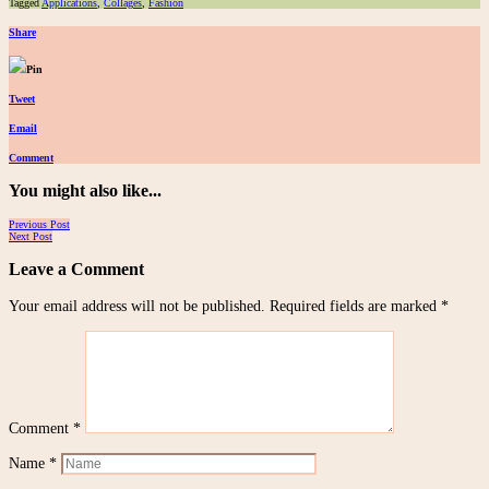
Tagged
Applications
,
Collages
,
Fashion
Share
Pin
Tweet
Email
Comment
You might also like...
Posts
Previous Post
Next Post
navigation
Leave a Comment
Your email address will not be published.
Required fields are marked
*
Comment
*
Name
*