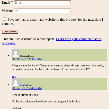
Email
*
Website
Save my name, email, and website in this browser for the next time I
comment.
This site uses Akismet to reduce spam.
Learn how your comment data is
processed.
Christina E.
says:
30 June, 2012 at 4:01 AM
Me gusta mucho Zara!!! Tengo unas cuentas piezas de esta marca en mi armario, y
me gustaron mucho tambien estos collages, te quedaron divinos ♥!!!
Reply
Iván Sovil
says:
30 June, 2012 at 4:52 AM
Amé el primer atuendo.
No he visto el nuevo lookbook pero lo googlearé de la vida.
Saludos c: