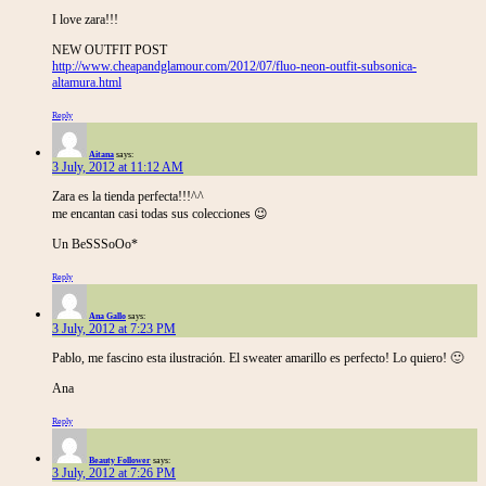
I love zara!!!
NEW OUTFIT POST
http://www.cheapandglamour.com/2012/07/fluo-neon-outfit-subsonica-
altamura.html
Reply
Aitana
says:
3 July, 2012 at 11:12 AM
Zara es la tienda perfecta!!!^^
me encantan casi todas sus colecciones 😉
Un BeSSSoOo*
Reply
Ana Gallo
says:
3 July, 2012 at 7:23 PM
Pablo, me fascino esta ilustración. El sweater amarillo es perfecto! Lo quiero! 🙂
Ana
Reply
Beauty Follower
says:
3 July, 2012 at 7:26 PM