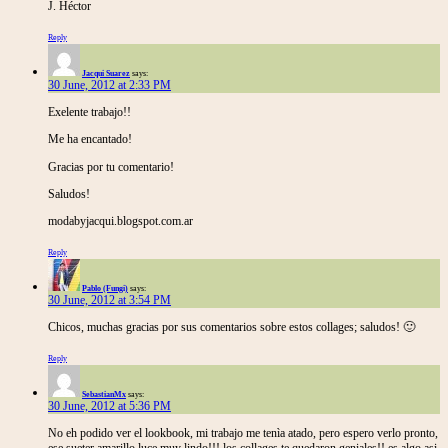
J. Héctor
Reply
Jacqui Suarez
says:
30 June, 2012 at 2:33 PM
Exelente trabajo!!
Me ha encantado!
Gracias por tu comentario!
Saludos!
modabyjacqui.blogspot.com.ar
Reply
Pablo (Fungi)
says:
30 June, 2012 at 3:54 PM
Chicos, muchas gracias por sus comentarios sobre estos collages; saludos! 🙂
Reply
SebastianMx
says:
30 June, 2012 at 5:36 PM
No eh podido ver el lookbook, mi trabajo me tenìa atado, pero espero verlo pronto,
ese sueter amarillo luce muy lindo!!! los collages te quedaron geniales!! es algo asi