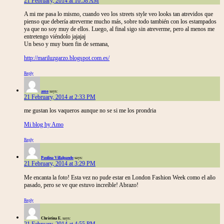
21 February, 2014 at 10:58 AM
A mi me pasa lo mismo, cuando veo los streets style veo looks tan atrevidos que
pienso que debería atreverme mucho más, sobre todo también con los estampados
ya que no soy muy de ellos. Luego, al final sigo sin atreverme, pero al menos me
entretengo viéndolo jajajaj
Un beso y muy buen fin de semana,
http://mariluzgarzo.blogspot.com.es/
Reply
amo
says:
21 February, 2014 at 2:33 PM
me gustan los vaqueros aunque no se si me los prondria
Mi blog by Amo
Reply
Paulina Villalpando
says:
21 February, 2014 at 3:29 PM
Me encanta la foto! Esta vez no pude estar en London Fashion Week como el año
pasado, pero se ve que estuvo increíble! Abrazo!
Reply
Christina E.
says:
21 February, 2014 at 4:55 PM