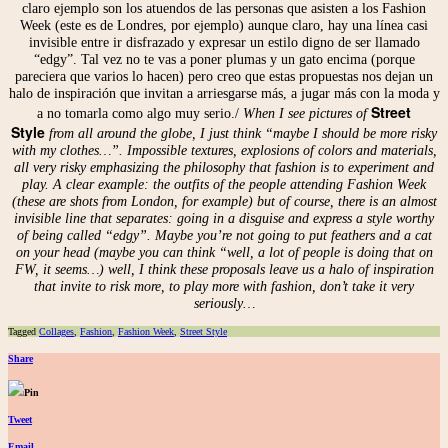
claro ejemplo son los atuendos de las personas que asisten a los Fashion
Week (este es de Londres, por ejemplo) aunque claro, hay una línea casi
invisible entre ir disfrazado y expresar un estilo digno de ser llamado
“edgy”. Tal vez no te vas a poner plumas y un gato encima (porque
pareciera que varios lo hacen) pero creo que estas propuestas nos dejan un
halo de inspiración que invitan a arriesgarse más, a jugar más con la moda y
Street
a no tomarla como algo muy serio./
When I see pictures of
Style
from all around the globe, I just think “maybe I should be more risky
with my clothes…”. Impossible textures, explosions of colors and materials,
all very risky emphasizing the philosophy that fashion is to experiment and
play. A clear example: the outfits of the people attending Fashion Week
(these are shots from London, for example) but of course, there is an almost
invisible line that separates: going in a disguise and express a style worthy
of being called “edgy”. Maybe you’re not going to put feathers and a cat
on your head (maybe you can think “well, a lot of people is doing that on
FW, it seems…) well, I think these proposals leave us a halo of inspiration
that invite to risk more, to play more with fashion, don’t take it very
seriously…
Tagged
Collages
,
Fashion
,
Fashion Week
,
Street Style
Share
Pin
Tweet
Email