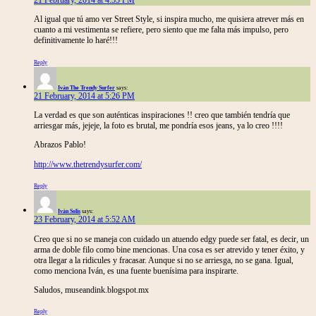
Al igual que tú amo ver Street Style, si inspira mucho, me quisiera atrever más en
cuanto a mi vestimenta se refiere, pero siento que me falta más impulso, pero
definitivamente lo haré!!!
Reply
Iván The Trendy Surfer
says:
21 February, 2014 at 5:26 PM
La verdad es que son auténticas inspiraciones !! creo que también tendría que
arriesgar más, jejeje, la foto es brutal, me pondría esos jeans, ya lo creo !!!!
Abrazos Pablo!
http://www.thetrendysurfer.com/
Reply
Iván Solis
says:
23 February, 2014 at 5:52 AM
Creo que si no se maneja con cuidado un atuendo edgy puede ser fatal, es decir, un
arma de doble filo como bine mencionas. Una cosa es ser atrevido y tener éxito, y
otra llegar a la ridicules y fracasar. Aunque si no se arriesga, no se gana. Igual,
como menciona Iván, es una fuente buenísima para inspirarte.
Saludos, museandink.blogspot.mx
Reply