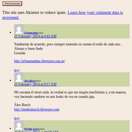
This site uses Akismet to reduce spam.
Learn how your comment data is
processed.
Urbanmanbas
says:
21 February, 2014 at 4:43 AM
Totalmente de acuerdo, pero siempre teniendo en cuenta el estilo de cada uno…
Abrazo y buen finde
Germán
http://urbanmanbas.blogspot.com.ar/
Reply
Àlex Burch
says:
21 February, 2014 at 9:17 AM
Me encanta el street style, la verdad es que me inspira muchísimo y, a mi manera,
voy haciendo cambios en mis looks de vez en cuando jaja.
Àlex Burch
http://mralexburch.blogspot.com
Reply
Mariluz Garzo
says: