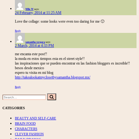
Mlle W
says:
24 February, 2014 at 11:25 AM
Love the collage: some looks were even too daring for me 🙂
Reply
samantha vergara
says:
2 March, 2014 at 4:33 PM
me encanta este post!!
la moda en estos tiempos esta en el street style!!
las inspiraciones que se pueden encontrar en las fashion bloggers es increible!!
besos desde mexico
espero tu visita en mi blog
http://takealookatmyclosetbysamantha.blogspot.mx/
Reply
Search
Search
for:
CATEGORIES
BEAUTY AND SELF-CARE
BRAIN FOOD
CHARACTERS
CLEVER FASHION