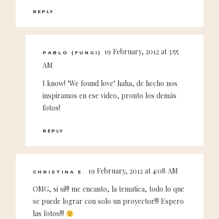
REPLY
19 February, 2012 at 3:55
PABLO (FUNGI)
AM
I know! "We found love" haha, de hecho nos
inspiramos en ese video, pronto los demás
fotos!
REPLY
19 February, 2012 at 4:08 AM
CHRISTINA E.
OMG, si si!!! me encanto, la tematica, todo lo que
se puede lograr con solo un proyector!!! Espero
las fotos!!!