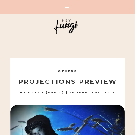
A PLAYFUL SITE FOR SERIOUS FASHION: BLOG /
SHOP / STUDIO
Skip
to
OTHERS
content
PROJECTIONS PREVIEW
BY
PABLO (FUNGI)
|
19 FEBRUARY, 2012