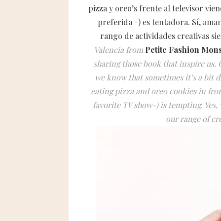
pizza y oreo’s frente al televisor vie
preferida -) es tentadora. Sí, ama
rango de actividades creativas si
Valencia from
Petite Fashion Mon
sharing those book that inspire us. 
we know that sometimes it’s a bit di
eating pizza and oreo cookies in fro
favorite TV show-) is tempting. Yes,
our range of cre