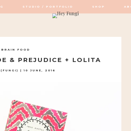
OG
STUDIO / PORTFOLIO
SHOP
AB
OP / STUDIO
BRAIN FOOD
E & PREJUDICE + LOLITA
(FUNGI)
|
10 JUNE, 2016