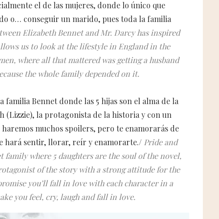
cialmente el de las mujeres, donde lo único que
o o… conseguir un marido, pues toda la familia
tween Elizabeth Bennet and Mr. Darcy has inspired
llows us to look at the lifestyle in England in the
men, where all that mattered was getting a husband
ecause the whole family depended on it.
a familia Bennet donde las 5 hijas son el alma de la
(Lizzie), la protagonista de la historia y con un
te haremos muchos spoilers, pero te enamorarás de
 hará sentir, llorar, reír y enamorarte./
Pride and
 family where 5 daughters are the soul of the novel,
rotagonist of the story with a strong attitude for the
promise you’ll fall in love with each character in a
ke you feel, cry, laugh and fall in love.