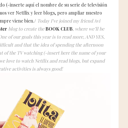
ndo (-inserte aquí el nombre de su serie de televisión
mos ver Netflix y leer blogs, pero ampliar nuestro
empre viene bien./
Today I’ve joined my friend Avi
ster
blog to create the
BOOK CLUB
, where we’ll be
One of our goals this year is to read more, AND YES,
fficult and that the idea of spending the afternoon
nt of the TV watching (-insert here the name of your
 we love to watch Netflix and read blogs, but expand
ative activities is always good!