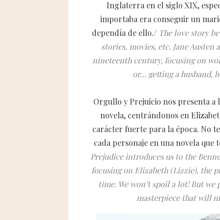
Inglaterra en el siglo XIX, espe
importaba era conseguir un marid
dependía de ello./
The love story be
stories, movies, etc. Jane Austen a
nineteenth century, focusing on wo
or… getting a husband, b
Orgullo y Prejuicio nos presenta a l
novela, centrándonos en Elizabeth 
carácter fuerte para la época. No 
cada personaje en una novela que te
Prejudice introduces us to the Bennet
focusing on Elizabeth (Lizzie), the p
time. We won’t spoil a lot! But we 
masterpiece that will ma